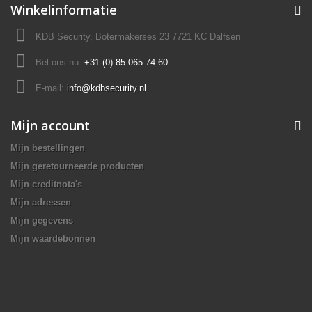
Winkelinformatie
KDB Security, Botermakerses 23 7721 KC Dalfsen
Bel ons nu:
+31 (0) 85 065 74 60
E-mail:
info@kdbsecurity.nl
Mijn account
Mijn bestellingen
Mijn geretourneerde producten
Mijn creditnota's
Mijn adressen
Mijn gegevens
Mijn waardebonnen