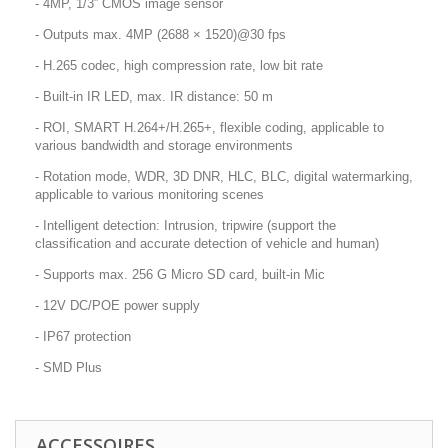
- 4MP, 1/3” CMOS image sensor
- Outputs max. 4MP (2688 × 1520)@30 fps
- H.265 codec, high compression rate, low bit rate
- Built-in IR LED, max. IR distance: 50 m
- ROI, SMART H.264+/H.265+, flexible coding, applicable to
various bandwidth and storage environments
- Rotation mode, WDR, 3D DNR, HLC, BLC, digital watermarking,
applicable to various monitoring scenes
- Intelligent detection: Intrusion, tripwire (support the
classification and accurate detection of vehicle and human)
- Supports max. 256 G Micro SD card, built-in Mic
- 12V DC/POE power supply
- IP67 protection
- SMD Plus
ACCESSOIRES