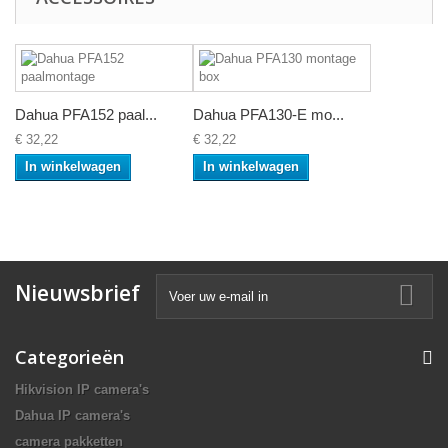
Dahua PFA152 paal...
Dahua PFA130-E mo...
€ 32,22
€ 32,22
In winkelwagen
In winkelwagen
Nieuwsbrief
Categorieën
Hikvision IP camera's
Dahua IP camera's
camera pakketten