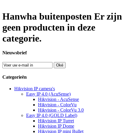
Hanwha buitenposten
Er zijn
geen producten in deze
categorie.
Nieuwsbrief
Oké
Categorieën
Hikvision IP camera's
Easy IP 4.0 (AcuSense)
Hikvision - AcuSense
Hikvision - ColorVu
Hikvision - ColorVu 3.0
Easy IP 4.0 (GOLD Label)
Hikvision IP Turret
Hikvision IP Dome
Hikvision IP mini Bullet