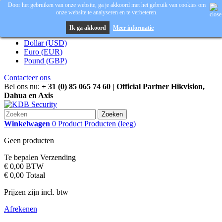
Door het gebruiken van onze website, ga je akkoord met het gebruik van cookies om
onze website te analyseren en te verbeteren.
Inloggen
Valuta :
EUR
Ik ga akkoord
Meer informatie
Dollar (USD)
Euro (EUR)
Pound (GBP)
Contacteer ons
Bel ons nu:
+ 31 (0) 85 065 74 60 | Official Partner Hikvision,
Dahua en Axis
Zoeken
Winkelwagen
0
Product
Producten
(leeg)
Geen producten
Te bepalen
Verzending
€ 0,00
BTW
€ 0,00
Totaal
Prijzen zijn incl. btw
Afrekenen