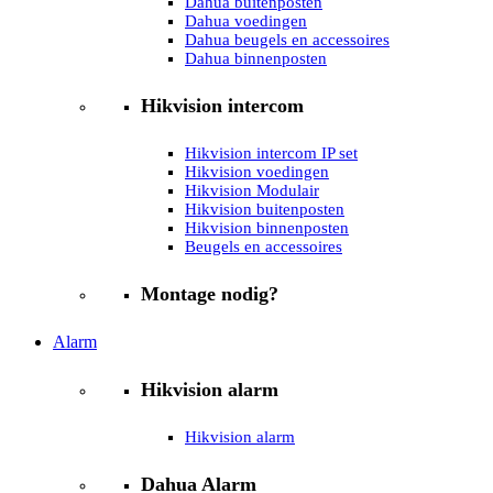
Dahua buitenposten
Dahua voedingen
Dahua beugels en accessoires
Dahua binnenposten
Hikvision intercom
Hikvision intercom IP set
Hikvision voedingen
Hikvision Modulair
Hikvision buitenposten
Hikvision binnenposten
Beugels en accessoires
Montage nodig?
Alarm
Hikvision alarm
Hikvision alarm
Dahua Alarm