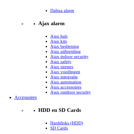
Dahua alarm
Ajax alarm
Ajax hub
Ajax kits
Ajax bediening
Ajax uitbreiding
Ajax indoor security
Ajax safety
Ajax sirenes
Ajax voedingen
Ajax integratie
Ajax automation
Ajax accessoires
Ajax outdoor security
Accessoires
HDD en SD Cards
Harddisks (HDD)
SD Cards