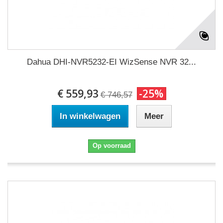
Dahua DHI-NVR5232-EI WizSense NVR 32...
€ 559,93
-25%
€ 746,57
In winkelwagen
Meer
Op voorraad