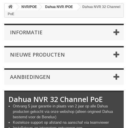
NVR/POE
Dahua NVR /POE
Dahua NVR 32 Channel
PoE
INFORMATIE
NIEUWE PRODUCTEN
AANBIEDINGEN
Dahua NVR 32 Channel PoE
Ontvang 5 jaar garantie in plaats van 2 jaar op alle Dahua
producten gekocht via onze webshop (alleen origineel Dahua
bestemd voor de Benelux)
Kosteloze support op afstand na aanschaf via teamviewer
Installateurs en integrators ontvangen een