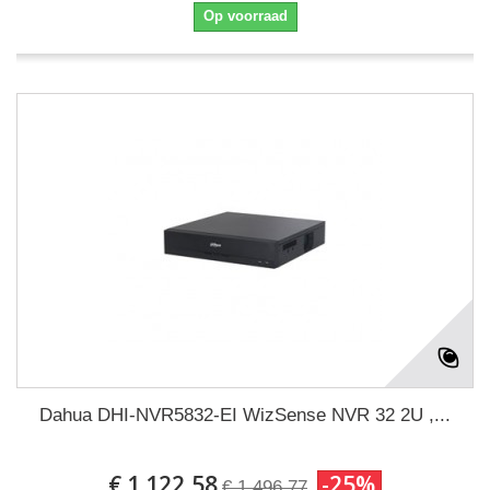
Op voorraad
Dahua DHI-NVR5832-EI WizSense NVR 32 2U ,...
€ 1.122,58
-25%
€ 1.496,77