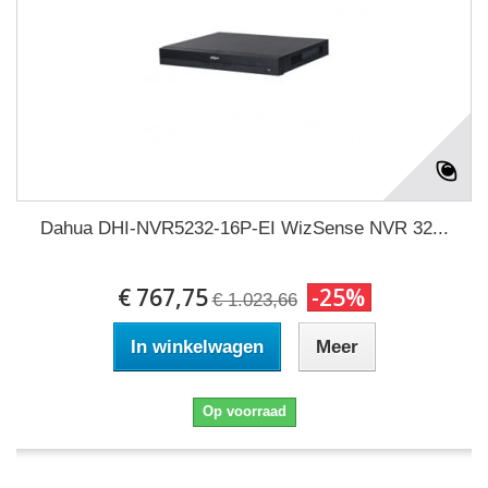
Dahua DHI-NVR5232-16P-EI WizSense NVR 32...
€ 767,75
-25%
€ 1.023,66
In winkelwagen
Meer
Op voorraad