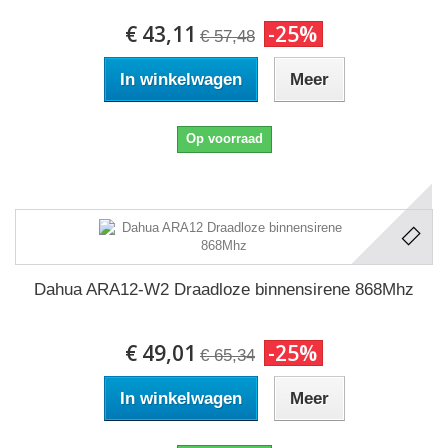
€ 43,11
-25%
€ 57,48
In winkelwagen
Meer
Op voorraad
Dahua ARA12-W2 Draadloze binnensirene 868Mhz
€ 49,01
-25%
€ 65,34
In winkelwagen
Meer