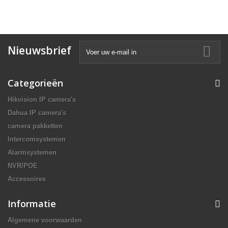
Nieuwsbrief
Categorieën
Hikvision IP camera's
Dahua IP camera's
camera pakketten
Intercomsystemen
Alarmsystemen
NVR/POE
Accessoires
Informatie
Algemene voorwaarden