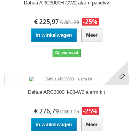
Dahua ARC3000H GW2 alarm panelvv
€ 225,97
-25%
€ 301,29
In winkelwagen
Meer
Op voorraad
Dahua ARC3000H-03-W2 alarm kit
€ 276,79
-25%
€ 369,05
In winkelwagen
Meer