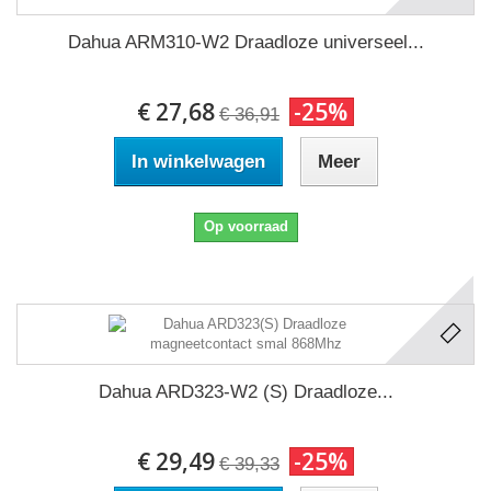
Dahua ARM310-W2 Draadloze universeel...
€ 27,68
-25%
€ 36,91
In winkelwagen
Meer
Op voorraad
Dahua ARD323-W2 (S) Draadloze...
€ 29,49
-25%
€ 39,33