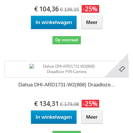
€ 104,36
-25%
€ 139,15
In winkelwagen
Meer
Op voorraad
Dahua DHI-ARD1731-W2(868) Draadloze...
€ 134,31
-25%
€ 179,08
In winkelwagen
Meer