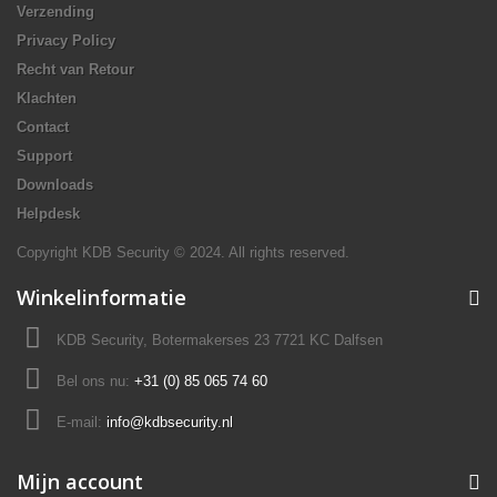
Verzending
Privacy Policy
Recht van Retour
Klachten
Contact
Support
Downloads
Helpdesk
Copyright KDB Security © 2024. All rights reserved.
Winkelinformatie
KDB Security, Botermakerses 23 7721 KC Dalfsen
Bel ons nu:
+31 (0) 85 065 74 60
E-mail:
info@kdbsecurity.nl
Mijn account