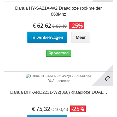
Dahua HY-SA21A-W2 Draadloze rookmelder
868Mhz
€ 62,62
-25%
€ 83,49
In winkelwagen
Meer
Op voorraad
Dahua DHI-ARD2231-W2(868) draadloze DUAL...
€ 75,32
-25%
€ 100,43