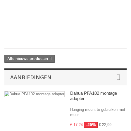
re
va
2
x
4
MP
€ 
Alle nieuwe producten
AANBIEDINGEN
Dahua PFA102 montage
adapter
Hanging mount te gebruiken met
muur...
-25%
€ 17,24
€ 22,99