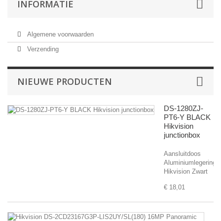
INFORMATIE
Algemene voorwaarden
Verzending
NIEUWE PRODUCTEN
DS-1280ZJ-
PT6-Y BLACK
Hikvision
junctionbox
Aansluitdoos
Aluminiumlegering
Hikvision Zwart
€ 18,01
Hi