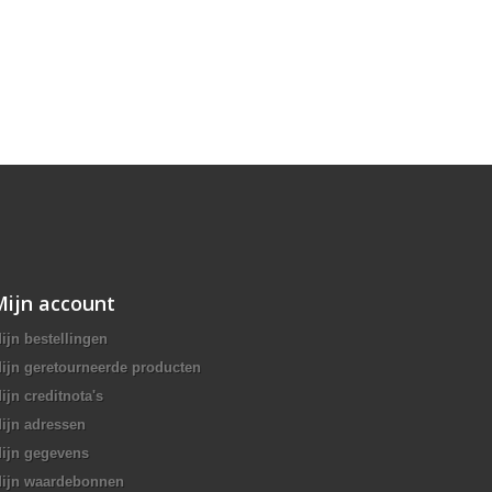
Mijn account
ijn bestellingen
ijn geretourneerde producten
ijn creditnota's
ijn adressen
ijn gegevens
ijn waardebonnen