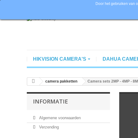
Door het gebruiken van o
Bel ons nu:
+ 31 (0) 85 065 74 60 | Official Partner Hikv
HIKVISION CAMERA'S
DAHUA CAME
camera pakketten
Camera sets 2MP - 4MP - 8
INFORMATIE
Algemene voorwaarden
Verzending