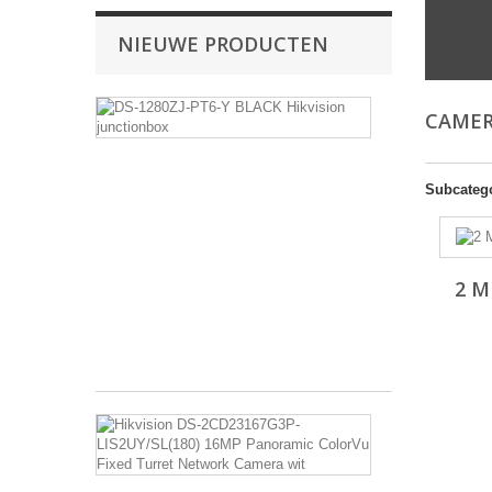
NIEUWE PRODUCTEN
DS-
CAMER
1280ZJ-
PT6-
Y
BLACK
Subcateg
Hikvision
junctionbox
Aansluitdoos
Aluminiumleger
2 M
Hikvision
Zwart
€ 18,01
Hikvision
DS-
2CD23167G3
LIS2UY/SL(1