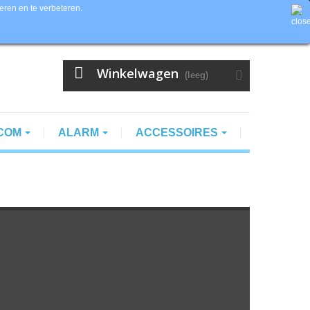
eren en te verbeteren.
Contacteer ons
Valuta :
EUR
Inloggen
Winkelwagen
(leeg)
RCOM
ALARM
ACCESSOIRES