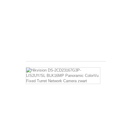
16MP
Panoramic
ColorVu
Fixed
Turret
Network
Camera
wit
€ 712,46
Hikvision
DS-
2CD23167G3
LIS2UY/SL
BLK16MP
Panoramic
ColorVu
Fixed
Turret
Network
Camera
zwart