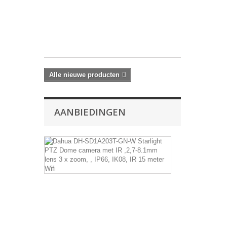
x
4
MP...
€ 431,25
Alle nieuwe producten
AANBIEDINGEN
Dahua
DH-
SD1A203T-
GN-
W
Starlight
PTZ
Dome
camera
met