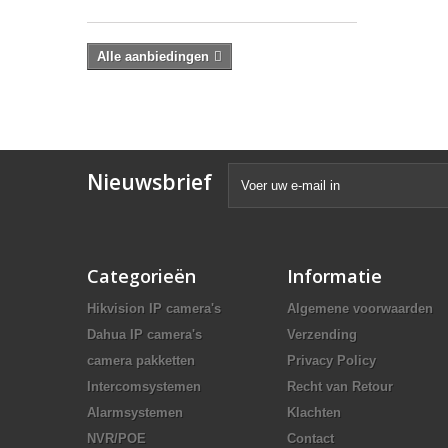
Alle aanbiedingen
Nieuwsbrief
Categorieën
Informatie
Hikvision IP camera's
Algemene voorwaarden
Dahua IP camera's
Verzending
camera pakketten
Privacy Policy
Intercomsystemen
Recht van Retour
Alarmsystemen
Klachten
NVR/POE
Contact