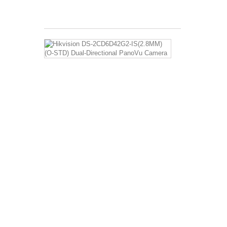
€ 712,46
Hikvision
DS-
2CD6D42G2-
IS(2.8MM)
(O-
STD)
Dual-
Directional
PanoVu
Camera
Hikvision,
Dual-
Directional
PanoVu-
camera
met
een
resolutie
van
2