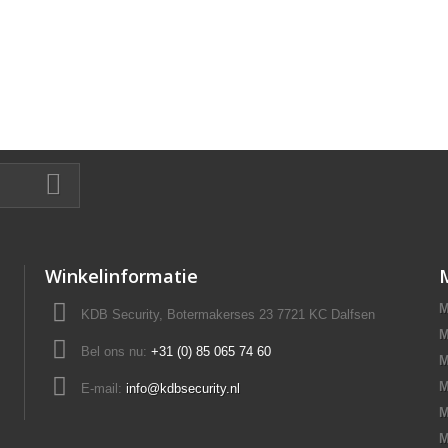
Winkelinformatie
M
KDB Security, Botermakerses 23 7721 KC Dalfsen
M
Bel ons nu:
+31 (0) 85 065 74 60
M
M
E-mail:
info@kdbsecurity.nl
M
M