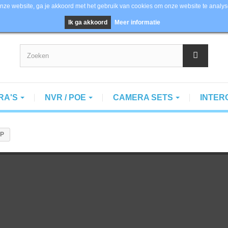
nze website, ga je akkoord met het gebruik van cookies om onze website te analys
ision, Dahua en Axis
Ik ga akkoord
Meer informatie
RA'S
NVR / POE
CAMERA SETS
INTE
MP