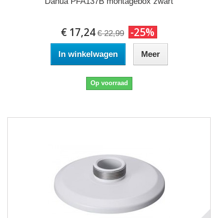
Dahua PFA137B montagebox zwart
€ 17,24
-25%
€ 22,99
In winkelwagen
Meer
Op voorraad