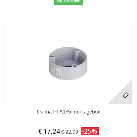
Op voorraad
Dahua PFA135 montagebox
€ 17,24
-25%
€ 22,99