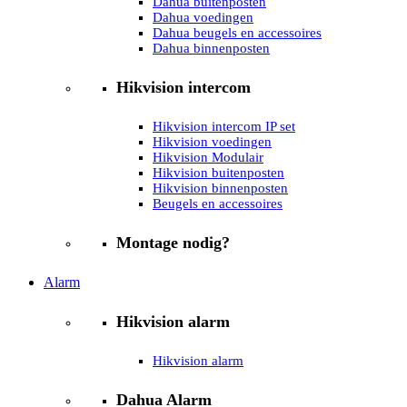
Dahua buitenposten
Dahua voedingen
Dahua beugels en accessoires
Dahua binnenposten
Hikvision intercom
Hikvision intercom IP set
Hikvision voedingen
Hikvision Modulair
Hikvision buitenposten
Hikvision binnenposten
Beugels en accessoires
Montage nodig?
Alarm
Hikvision alarm
Hikvision alarm
Dahua Alarm