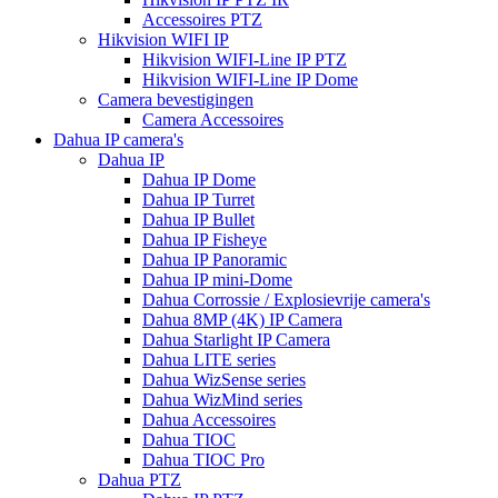
Accessoires PTZ
Hikvision WIFI IP
Hikvision WIFI-Line IP PTZ
Hikvision WIFI-Line IP Dome
Camera bevestigingen
Camera Accessoires
Dahua IP camera's
Dahua IP
Dahua IP Dome
Dahua IP Turret
Dahua IP Bullet
Dahua IP Fisheye
Dahua IP Panoramic
Dahua IP mini-Dome
Dahua Corrossie / Explosievrije camera's
Dahua 8MP (4K) IP Camera
Dahua Starlight IP Camera
Dahua LITE series
Dahua WizSense series
Dahua WizMind series
Dahua Accessoires
Dahua TIOC
Dahua TIOC Pro
Dahua PTZ