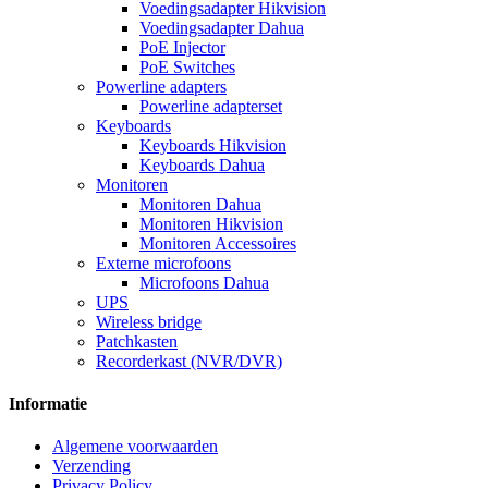
Voedingsadapter Hikvision
Voedingsadapter Dahua
PoE Injector
PoE Switches
Powerline adapters
Powerline adapterset
Keyboards
Keyboards Hikvision
Keyboards Dahua
Monitoren
Monitoren Dahua
Monitoren Hikvision
Monitoren Accessoires
Externe microfoons
Microfoons Dahua
UPS
Wireless bridge
Patchkasten
Recorderkast (NVR/DVR)
Informatie
Algemene voorwaarden
Verzending
Privacy Policy