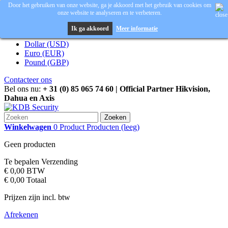
Door het gebruiken van onze website, ga je akkoord met het gebruik van cookies om
onze website te analyseren en te verbeteren.
Inloggen
Valuta :
EUR
Ik ga akkoord
Meer informatie
Dollar (USD)
Euro (EUR)
Pound (GBP)
Contacteer ons
Bel ons nu:
+ 31 (0) 85 065 74 60 | Official Partner Hikvision,
Dahua en Axis
Zoeken
Winkelwagen
0
Product
Producten
(leeg)
Geen producten
Te bepalen
Verzending
€ 0,00
BTW
€ 0,00
Totaal
Prijzen zijn incl. btw
Afrekenen