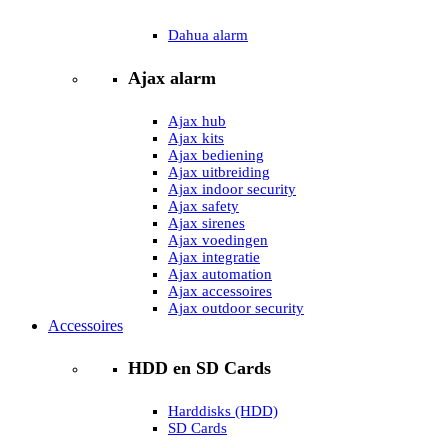
Dahua alarm
Ajax alarm
Ajax hub
Ajax kits
Ajax bediening
Ajax uitbreiding
Ajax indoor security
Ajax safety
Ajax sirenes
Ajax voedingen
Ajax integratie
Ajax automation
Ajax accessoires
Ajax outdoor security
Accessoires
HDD en SD Cards
Harddisks (HDD)
SD Cards