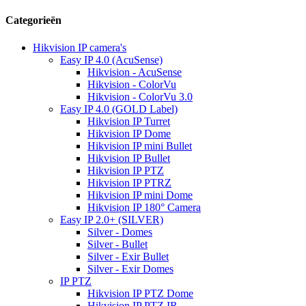
Categorieën
Hikvision IP camera's
Easy IP 4.0 (AcuSense)
Hikvision - AcuSense
Hikvision - ColorVu
Hikvision - ColorVu 3.0
Easy IP 4.0 (GOLD Label)
Hikvision IP Turret
Hikvision IP Dome
Hikvision IP mini Bullet
Hikvision IP Bullet
Hikvision IP PTZ
Hikvision IP PTRZ
Hikvision IP mini Dome
Hikvision IP 180° Camera
Easy IP 2.0+ (SILVER)
Silver - Domes
Silver - Bullet
Silver - Exir Bullet
Silver - Exir Domes
IP PTZ
Hikvision IP PTZ Dome
Hikvision IP PTZ IR