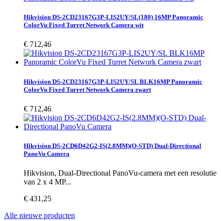
Hikvision DS-2CD23167G3P-LIS2UY/SL(180) 16MP Panoramic
ColorVu Fixed Turret Network Camera wit
€ 712,46
Hikvision DS-2CD23167G3P-LIS2UY/SL BLK16MP Panoramic
ColorVu Fixed Turret Network Camera zwart
€ 712,46
Hikvision DS-2CD6D42G2-IS(2.8MM)(O-STD) Dual-Directional
PanoVu Camera
Hikvision, Dual-Directional PanoVu-camera met een resolutie
van 2 x 4 MP...
€ 431,25
Alle nieuwe producten