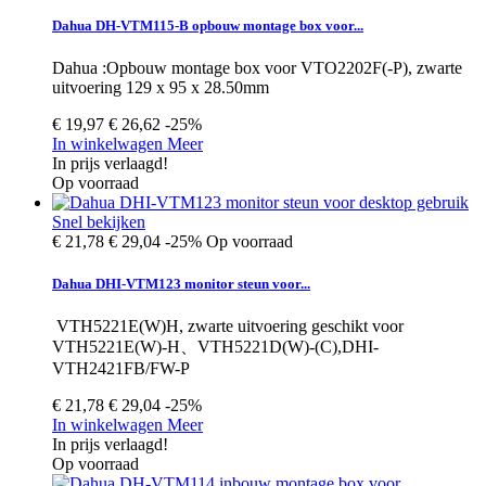
Dahua DH-VTM115-B opbouw montage box voor...
Dahua :Opbouw montage box voor VTO2202F(-P), zwarte
uitvoering 129 x 95 x 28.50mm
€ 19,97
€ 26,62
-25%
In winkelwagen
Meer
In prijs verlaagd!
Op voorraad
Snel bekijken
€ 21,78
€ 29,04
-25%
Op voorraad
Dahua DHI-VTM123 monitor steun voor...
VTH5221E(W)H, zwarte uitvoering geschikt voor
VTH5221E(W)-H、VTH5221D(W)-(C),DHI-
VTH2421FB/FW-P
€ 21,78
€ 29,04
-25%
In winkelwagen
Meer
In prijs verlaagd!
Op voorraad