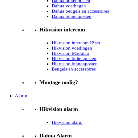
Dahua buitenposten
Dahua voedingen
Dahua beugels en accessoires
Dahua binnenposten
Hikvision intercom
Hikvision intercom IP set
Hikvision voedingen
Hikvision Modulair
Hikvision buitenposten
Hikvision binnenposten
Beugels en accessoires
Montage nodig?
Alarm
Hikvision alarm
Hikvision alarm
Dahua Alarm