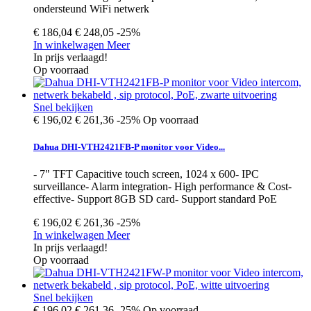
ondersteund WiFi netwerk
€ 186,04
€ 248,05
-25%
In winkelwagen
Meer
In prijs verlaagd!
Op voorraad
Snel bekijken
€ 196,02
€ 261,36
-25%
Op voorraad
Dahua DHI-VTH2421FB-P monitor voor Video...
- 7" TFT Capacitive touch screen, 1024 x 600- IPC
surveillance- Alarm integration- High performance & Cost-
effective- Support 8GB SD card- Support standard PoE
€ 196,02
€ 261,36
-25%
In winkelwagen
Meer
In prijs verlaagd!
Op voorraad
Snel bekijken
€ 196,02
€ 261,36
-25%
Op voorraad