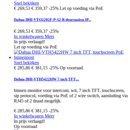
Snel bekijken
€ 269,53
€ 359,37
-25%
Let op voeding via PoE
Dahua DHI-VTO2202F-P-S2-B deurstation IP...
€ 269,53
€ 359,37
-25%
In winkelwagen
Meer
In prijs verlaagd!
Let op voeding via PoE
Snel bekijken
€ 285,86
€ 381,15
-25%
Op voorraad
Dahua DHI-VTH5422HW 7 inch TFT,...
binnen monitor voor intercom, wit, 7 inch TFT, touchscreen,
sip protocol, voeding via PoE of 2 wire switch, aansluiting via
RJ45 of 2 draad mogelijk.
€ 285,86
€ 381,15
-25%
In winkelwagen
Meer
In prijs verlaagd!
Op voorraad