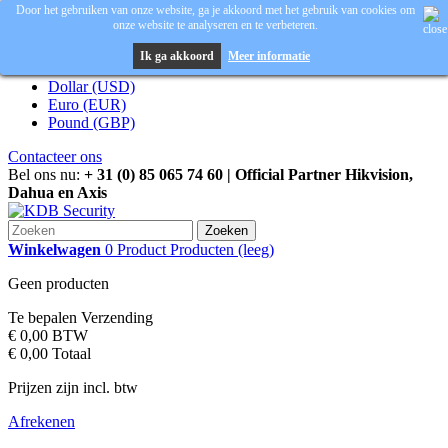
Door het gebruiken van onze website, ga je akkoord met het gebruik van cookies om
onze website te analyseren en te verbeteren.
Inloggen
Valuta :
EUR
Ik ga akkoord
Meer informatie
Dollar (USD)
Euro (EUR)
Pound (GBP)
Contacteer ons
Bel ons nu:
+ 31 (0) 85 065 74 60 | Official Partner Hikvision,
Dahua en Axis
Zoeken
Winkelwagen
0
Product
Producten
(leeg)
Geen producten
Te bepalen
Verzending
€ 0,00
BTW
€ 0,00
Totaal
Prijzen zijn incl. btw
Afrekenen