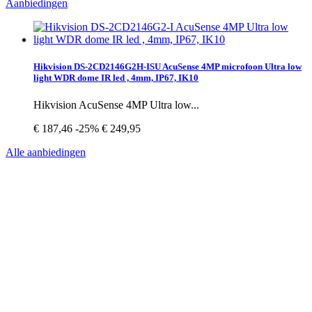
Aanbiedingen
Hikvision DS-2CD2146G2H-ISU AcuSense 4MP microfoon Ultra low
light WDR dome IR led , 4mm, IP67, IK10
Hikvision AcuSense 4MP Ultra low...
€ 187,46
-25%
€ 249,95
Alle aanbiedingen