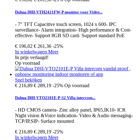
Dahua DHI-VTH2421FW-P monitor voor Video...
- 7" TFT Capacitive touch screen, 1024 x 600- IPC
surveillance- Alarm integration- High performance & Cost-
effective- Support 8GB SD card- Support standard PoE
€ 196,02
€ 261,36
-25%
In winkelwagen
Meer
In prijs verlaagd!
Op voorraad
Snel bekijken
€ 216,89
€ 289,19
-25%
Op voorraad
Dahua DHI-VTO2101E-P-S2 Villa intercom...
- HD CMOS camera- Zinc alloy panel, IP65,IK10- ICR
Night vision &Voice indication- Video & Audio messaging-
TCP/IP,SIP- Surface mounted
€ 216,89
€ 289,19
-25%
In winkelwagen
Meer