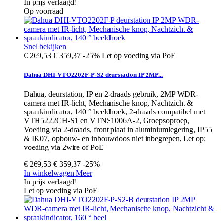
In prijs verlaagd!
Op voorraad
Snel bekijken
€ 269,53
€ 359,37
-25%
Let op voeding via PoE
Dahua DHI-VTO2202F-P-S2 deurstation IP 2MP...
Dahua, deurstation, IP en 2-draads gebruik, 2MP WDR-
camera met IR-licht, Mechanische knop, Nachtzicht &
spraakindicator, 140 ° beeldhoek, 2-draads compatibel met
VTH5222CH-S1 en VTNS1006A-2, Groepsoproep,
Voeding via 2-draads, front plaat in aluminiumlegering, IP55
& IK07, opbouw- en inbouwdoos niet inbegrepen, Let op:
voeding via 2wire of PoE
€ 269,53
€ 359,37
-25%
In winkelwagen
Meer
In prijs verlaagd!
Let op voeding via PoE