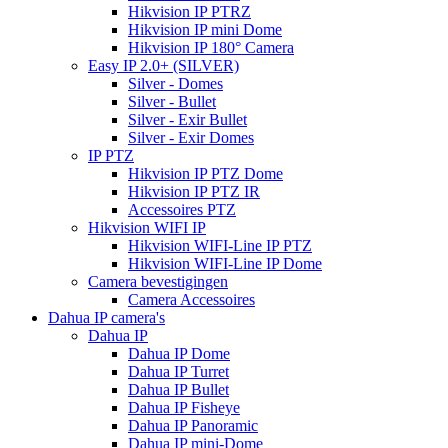
Hikvision IP PTRZ
Hikvision IP mini Dome
Hikvision IP 180° Camera
Easy IP 2.0+ (SILVER)
Silver - Domes
Silver - Bullet
Silver - Exir Bullet
Silver - Exir Domes
IP PTZ
Hikvision IP PTZ Dome
Hikvision IP PTZ IR
Accessoires PTZ
Hikvision WIFI IP
Hikvision WIFI-Line IP PTZ
Hikvision WIFI-Line IP Dome
Camera bevestigingen
Camera Accessoires
Dahua IP camera's
Dahua IP
Dahua IP Dome
Dahua IP Turret
Dahua IP Bullet
Dahua IP Fisheye
Dahua IP Panoramic
Dahua IP mini-Dome