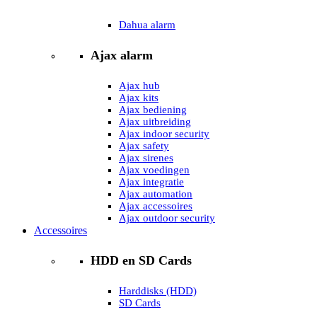
Dahua alarm
Ajax alarm
Ajax hub
Ajax kits
Ajax bediening
Ajax uitbreiding
Ajax indoor security
Ajax safety
Ajax sirenes
Ajax voedingen
Ajax integratie
Ajax automation
Ajax accessoires
Ajax outdoor security
Accessoires
HDD en SD Cards
Harddisks (HDD)
SD Cards