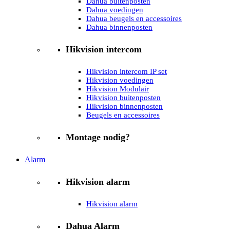
Dahua buitenposten
Dahua voedingen
Dahua beugels en accessoires
Dahua binnenposten
Hikvision intercom
Hikvision intercom IP set
Hikvision voedingen
Hikvision Modulair
Hikvision buitenposten
Hikvision binnenposten
Beugels en accessoires
Montage nodig?
Alarm
Hikvision alarm
Hikvision alarm
Dahua Alarm