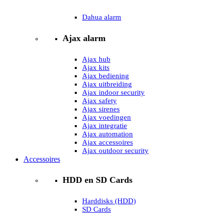
Dahua alarm
Ajax alarm
Ajax hub
Ajax kits
Ajax bediening
Ajax uitbreiding
Ajax indoor security
Ajax safety
Ajax sirenes
Ajax voedingen
Ajax integratie
Ajax automation
Ajax accessoires
Ajax outdoor security
Accessoires
HDD en SD Cards
Harddisks (HDD)
SD Cards