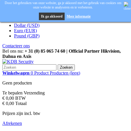
Door het gebruiken van onze website, ga je akkoord met het gebruik van cookies om
onze website te analyseren en te verbeteren.
Inloggen
Valuta :
EUR
Ik ga akkoord
Meer informatie
Dollar (USD)
Euro (EUR)
Pound (GBP)
Contacteer ons
Bel ons nu:
+ 31 (0) 85 065 74 60 | Official Partner Hikvision,
Dahua en Axis
Zoeken
Winkelwagen
0
Product
Producten
(leeg)
Geen producten
Te bepalen
Verzending
€ 0,00
BTW
€ 0,00
Totaal
Prijzen zijn incl. btw
Afrekenen