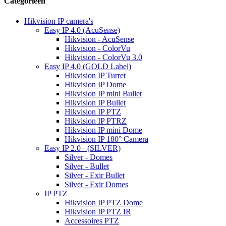
Categorieën
Hikvision IP camera's
Easy IP 4.0 (AcuSense)
Hikvision - AcuSense
Hikvision - ColorVu
Hikvision - ColorVu 3.0
Easy IP 4.0 (GOLD Label)
Hikvision IP Turret
Hikvision IP Dome
Hikvision IP mini Bullet
Hikvision IP Bullet
Hikvision IP PTZ
Hikvision IP PTRZ
Hikvision IP mini Dome
Hikvision IP 180° Camera
Easy IP 2.0+ (SILVER)
Silver - Domes
Silver - Bullet
Silver - Exir Bullet
Silver - Exir Domes
IP PTZ
Hikvision IP PTZ Dome
Hikvision IP PTZ IR
Accessoires PTZ