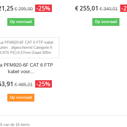
21,25
-25%
€ 255,01
-
€ 295,00
€ 340,01
Op voorraad
Op voorraad
a PFM920-6F CAT 6 FTP
kabel voor...
63,91
-25%
€ 485,21
Op voorraad
e
16 van de 16 items