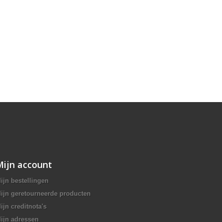
Mijn account
ijn bestellingen
ijn geretourneerde producten
ijn creditnota's
ijn adressen