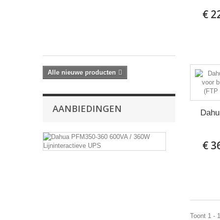
x
€ 2
4
MP...
€ 431,25
Alle nieuwe producten
AANBIEDINGEN
Dahu
Dahua
€ 3
PFM350-
360
600VA
/
360W
Lijninteractiev
UPS
€ 155,18
Toont 1 - 