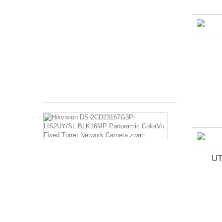
16MP
Panoramic
ColorVu
Fixed
Turret
Network
Camera
wit
€ 712,46
Hikvision
DS-
2CD23167G3
LIS2UY/SL
BLK16MP
UT
Panoramic
ColorVu
Fixed
Turret
Network
Camera
zwart