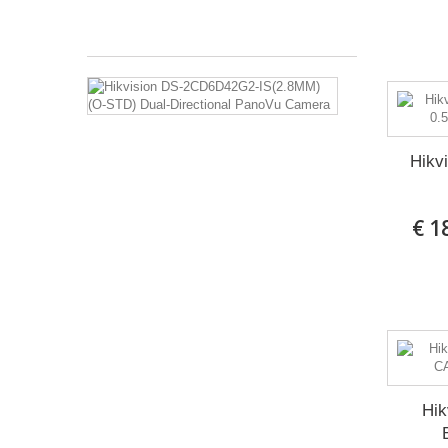
€ 712,46
Hikvision
DS-
2CD6D42G2-
IS(2.8MM)
(O-
Hikv
STD)
Dual-
Directional
€ 1
PanoVu
Camera
Hikvision,
Dual-
Directional
PanoVu-
camera
met
een
Hi
resolutie
van
2