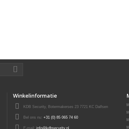
Winkelinformatie
M
KDB Security, Botermakerses 23 7721 KC Dalfsen
M
Bel ons nu:
+31 (0) 85 065 74 60
M
M
E-mail:
info@kdbsecurity.nl