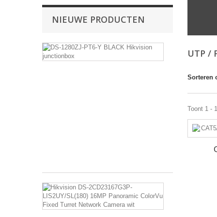
NIEUWE PRODUCTEN
DS-
UTP /
1280ZJ-
PT6-
Y
Sorteren 
BLACK
Hikvision
junctionbox
Toont 1 - 
Aansluitdoos
Aluminiumleger
Hikvision
Zwart
€ 18,01
Hikvision
DS-
2CD23167G3
LIS2UY/SL(1