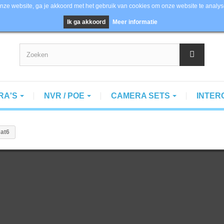
nze website, ga je akkoord met het gebruik van cookies om onze website te analys
ision, Dahua en Axis
Ik ga akkoord
Meer informatie
RA'S
NVR / POE
CAMERA SETS
INTE
Cat6