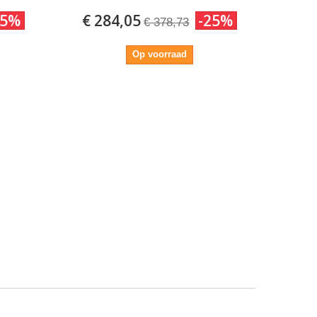
25%
€ 284,05
-25%
€ 378,73
Op voorraad