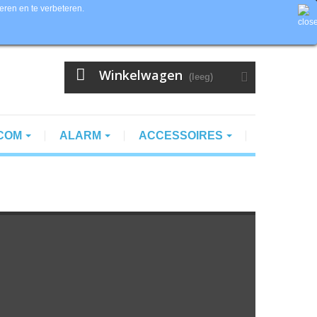
eren en te verbeteren.
Contacteer ons
Valuta :
EUR
Inloggen
Winkelwagen
(leeg)
RCOM
ALARM
ACCESSOIRES