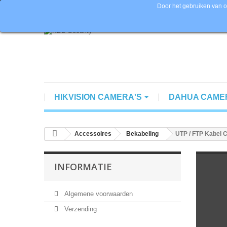
Door het gebruiken van o
Bel ons nu:
+ 31 (0) 85 065 74 60 | Official Partner Hikv
HIKVISION CAMERA'S
DAHUA CAME
Accessoires
Bekabeling
UTP / FTP Kabel 
INFORMATIE
Algemene voorwaarden
Verzending