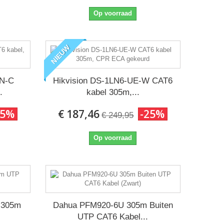
Op voorraad
NIEUW
UN-C
Hikvision DS-1LN6-UE-W CAT6
.
kabel 305m,...
25%
€ 187,46
-25%
€ 249,95
Op voorraad
 305m
Dahua PFM920-6U 305m Buiten
UTP CAT6 Kabel...