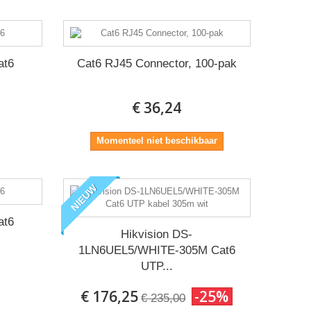
at6
Cat6 RJ45 Connector, 100-pak
€ 36,24
Momenteel niet beschikbaar
NIEUW
at6
Hikvision DS-
1LN6UEL5/WHITE-305M Cat6
UTP...
€ 176,25
-25%
€ 235,00