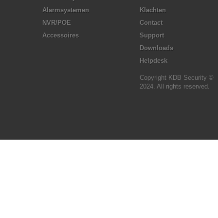
Alarmsystemen
Klachten
NVR/POE
Contact
Accessoires
Support
Downloads
Helpdesk
Copyright KDB Security ©
2024. All rights reserved.