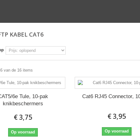
 FTP KABEL CAT6
op
16 van de 16 items
ing
CAT5/6e Tule, 10-pak
Cat6 RJ45 Connector, 1
knikbeschermers
€ 3,95
€ 3,75
P-
Op voorraad
Op voorraad
80)