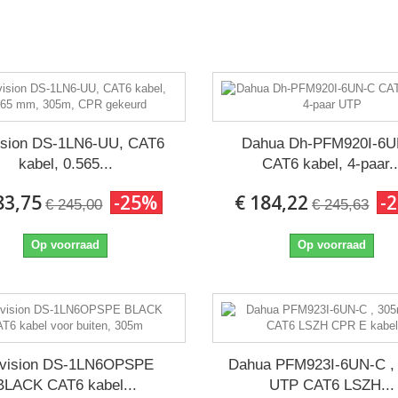
ision DS-1LN6-UU, CAT6
Dahua Dh-PFM920I-6
kabel, 0.565...
CAT6 kabel, 4-paar..
83,75
-25%
€ 184,22
-
€ 245,00
€ 245,63
Op voorraad
Op voorraad
kvision DS-1LN6OPSPE
Dahua PFM923I-6UN-C ,
BLACK CAT6 kabel...
UTP CAT6 LSZH...