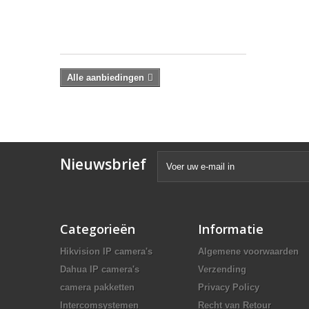
-25%
€
206,91
Alle aanbiedingen
Nieuwsbrief
Categorieën
Informatie
Hikvision IP camera's
Algemene voorwaarden
Dahua IP camera's
Verzending
camera pakketten
Privacy Policy
Intercomsystemen
Recht van Retour