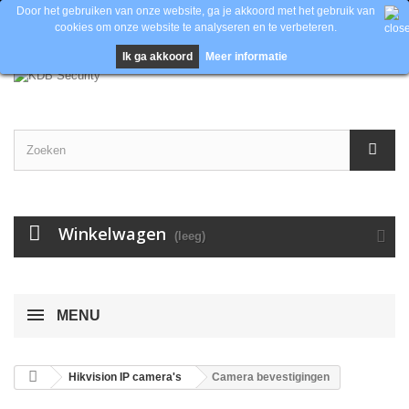
Door het gebruiken van onze website, ga je akkoord met het gebruik van
cookies om onze website te analyseren en te verbeteren.
Contacteer ons
Inloggen
EUR
Ik ga akkoord
Meer informatie
Winkelwagen
(leeg)
MENU
Hikvision IP camera's
Camera bevestigingen