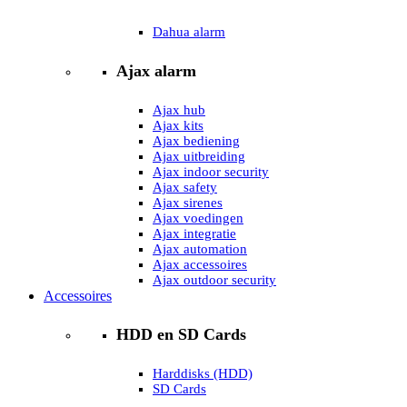
Dahua alarm
Ajax alarm
Ajax hub
Ajax kits
Ajax bediening
Ajax uitbreiding
Ajax indoor security
Ajax safety
Ajax sirenes
Ajax voedingen
Ajax integratie
Ajax automation
Ajax accessoires
Ajax outdoor security
Accessoires
HDD en SD Cards
Harddisks (HDD)
SD Cards