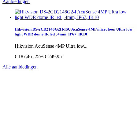
Aanbiedingen
Hikvision DS-2CD2146G2H-ISU AcuSense 4MP microfoon Ultra low
light WDR dome IR led , 4mm, IP67, IK10
Hikvision AcuSense 4MP Ultra low...
€ 187,46
-25%
€ 249,95
Alle aanbiedingen