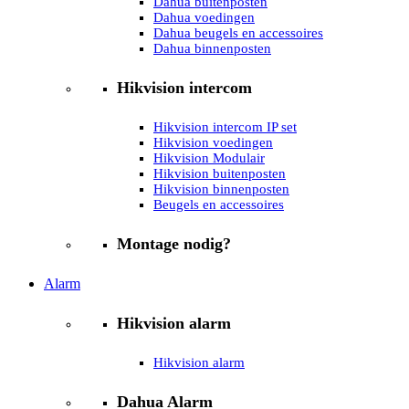
Dahua buitenposten
Dahua voedingen
Dahua beugels en accessoires
Dahua binnenposten
Hikvision intercom
Hikvision intercom IP set
Hikvision voedingen
Hikvision Modulair
Hikvision buitenposten
Hikvision binnenposten
Beugels en accessoires
Montage nodig?
Alarm
Hikvision alarm
Hikvision alarm
Dahua Alarm