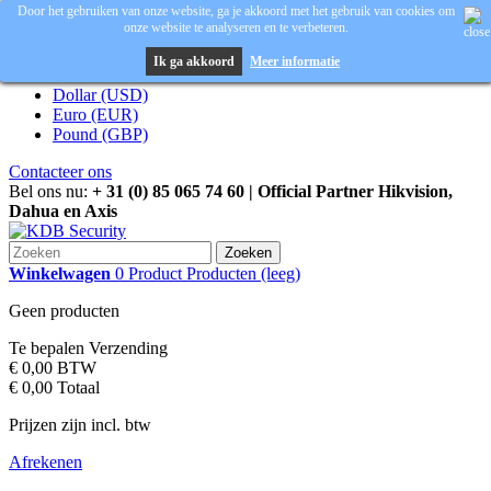
Door het gebruiken van onze website, ga je akkoord met het gebruik van cookies om
onze website te analyseren en te verbeteren.
Inloggen
Valuta :
EUR
Ik ga akkoord
Meer informatie
Dollar (USD)
Euro (EUR)
Pound (GBP)
Contacteer ons
Bel ons nu:
+ 31 (0) 85 065 74 60 | Official Partner Hikvision,
Dahua en Axis
Zoeken
Winkelwagen
0
Product
Producten
(leeg)
Geen producten
Te bepalen
Verzending
€ 0,00
BTW
€ 0,00
Totaal
Prijzen zijn incl. btw
Afrekenen