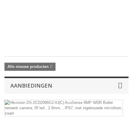
me
ee
re
va
2
x
4
MP
€ 
Alle nieuwe producten
AANBIEDINGEN
Hi
D
2
IU
A
8