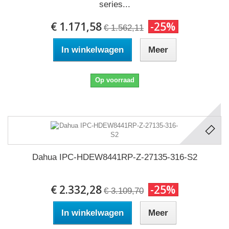
series...
€ 1.171,58
-25%
€ 1.562,11
In winkelwagen
Meer
Op voorraad
Dahua IPC-HDEW8441RP-Z-27135-316-S2
€ 2.332,28
-25%
€ 3.109,70
In winkelwagen
Meer