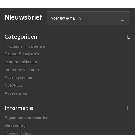
Nieuwsbrief
Categorieën
Hikvision IP camera's
Dahua IP camera's
camera pakketten
Intercomsystemen
Alarmsystemen
NVR/POE
Accessoires
Informatie
Algemene voorwaarden
Verzending
Privacy Policy