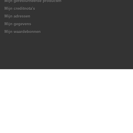
Mijn geretourneerde producten
Mijn creditnota's
Mijn adressen
Mijn gegevens
Mijn waardebonnen