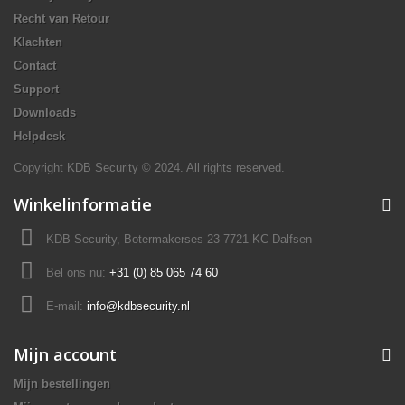
Recht van Retour
Klachten
Contact
Support
Downloads
Helpdesk
Copyright KDB Security © 2024. All rights reserved.
Winkelinformatie
KDB Security, Botermakerses 23 7721 KC Dalfsen
Bel ons nu:
+31 (0) 85 065 74 60
E-mail:
info@kdbsecurity.nl
Mijn account
Mijn bestellingen