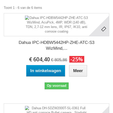
Toont 1 - 6 van de 6 items
Dahua IPC-HDBW5442HP-ZHE-ATC-S3
WizMind,...
€ 604,40
-25%
€ 805,86
In winkelwagen
Meer
Op voorraad