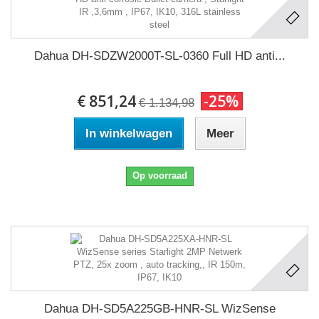
Dahua DH-SDZW2000T-SL-0360 Full HD anti...
€ 851,24
-25%
€ 1.134,98
In winkelwagen
Meer
Op voorraad
Dahua DH-SD5A225GB-HNR-SL WizSense