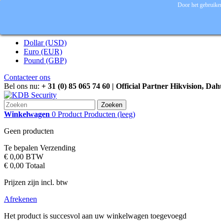
Door het gebruiken
Inloggen
Valuta :
EUR
Dollar (USD)
Euro (EUR)
Pound (GBP)
Contacteer ons
Bel ons nu:
+ 31 (0) 85 065 74 60 | Official Partner Hikvision, Da
Zoeken
Winkelwagen
0
Product
Producten
(leeg)
Geen producten
Te bepalen
Verzending
€ 0,00
BTW
€ 0,00
Totaal
Prijzen zijn incl. btw
Afrekenen
Het product is succesvol aan uw winkelwagen toegevoegd