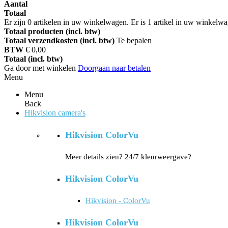
Aantal
Totaal
Er zijn
0
artikelen in uw winkelwagen.
Er is 1 artikel in uw winkelw
Totaal producten (incl. btw)
Totaal verzendkosten (incl. btw)
Te bepalen
BTW
€ 0,00
Totaal (incl. btw)
Ga door met winkelen
Doorgaan naar betalen
Menu
Menu
Back
Hikvision camera's
Hikvision ColorVu
Meer details zien? 24/7 kleurweergave?
Hikvision ColorVu
Hikvision - ColorVu
Hikvision ColorVu