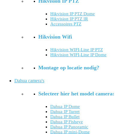
Hikvision IP PTZ
Hikvision IP PTZ Dome
Hikvision IP PTZ IR
Accessoires PTZ
Hikvision Wifi
Hikvision WIFI-Line IP PTZ
Hikvision WIFI-Line IP Dome
Montage op locatie nodig?
Dahua camera's
Selecteer hier het model camera:
Dahua IP Dome
Dahua IP Turret
Dahua IP Bullet
Dahua IP Fisheye
Dahua IP Panoramic
Dahua IP mini-Dome