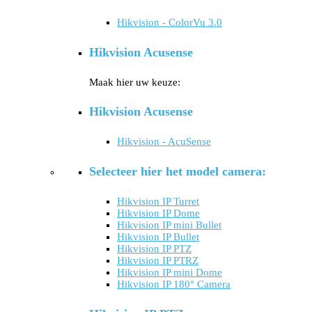
Hikvision - ColorVu 3.0
Hikvision Acusense
Maak hier uw keuze:
Hikvision Acusense
Hikvision - AcuSense
Selecteer hier het model camera:
Hikvision IP Turret
Hikvision IP Dome
Hikvision IP mini Bullet
Hikvision IP Bullet
Hikvision IP PTZ
Hikvision IP PTRZ
Hikvision IP mini Dome
Hikvision IP 180° Camera