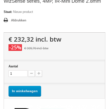
WizSense series, 4MP, IR-Mini Dome 2.8mm
Staat:
Nieuw product
Afdrukken
€ 232,32
incl. btw
-25%
€ 309,76
incl. btw
Aantal
In winkelwagen