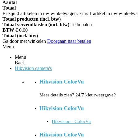
Aantal
Totaal
Er zijn
0
artikelen in uw winkelwagen.
Er is 1 artikel in uw winkelw
Totaal producten (incl. btw)
Totaal verzendkosten (incl. btw)
Te bepalen
BTW
€ 0,00
Totaal (incl. btw)
Ga door met winkelen
Doorgaan naar betalen
Menu
Menu
Back
Hikvision camera's
Hikvision ColorVu
Meer details zien? 24/7 kleurweergave?
Hikvision ColorVu
Hikvision - ColorVu
Hikvision ColorVu