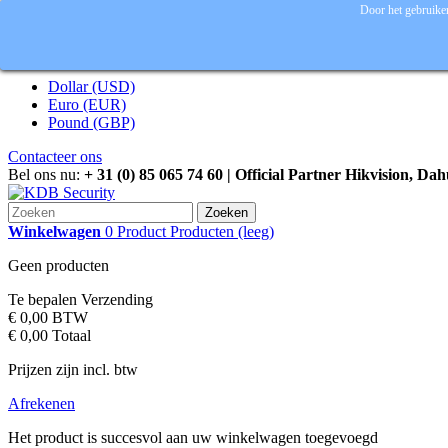
Door het gebruiken
Inloggen
Valuta :
EUR
Dollar (USD)
Euro (EUR)
Pound (GBP)
Contacteer ons
Bel ons nu:
+ 31 (0) 85 065 74 60 | Official Partner Hikvision, Da
Zoeken
Winkelwagen
0
Product
Producten
(leeg)
Geen producten
Te bepalen
Verzending
€ 0,00
BTW
€ 0,00
Totaal
Prijzen zijn incl. btw
Afrekenen
Het product is succesvol aan uw winkelwagen toegevoegd