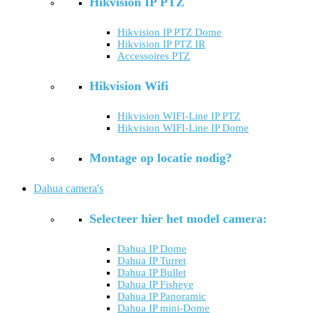
Hikvision IP PTZ
Hikvision IP PTZ Dome
Hikvision IP PTZ IR
Accessoires PTZ
Hikvision Wifi
Hikvision WIFI-Line IP PTZ
Hikvision WIFI-Line IP Dome
Montage op locatie nodig?
Dahua camera's
Selecteer hier het model camera:
Dahua IP Dome
Dahua IP Turret
Dahua IP Bullet
Dahua IP Fisheye
Dahua IP Panoramic
Dahua IP mini-Dome