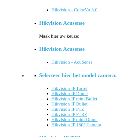
Hikvision - ColorVu 3.0
Hikvision Acusense
Maak hier uw keuze:
Hikvision Acusense
Hikvision - AcuSense
Selecteer hier het model camera:
Hikvision IP Turret
Hikvision IP Dome
Hikvision IP mini Bullet
Hikvision IP Bullet
Hikvision IP PTZ
Hikvision IP PTRZ
Hikvision IP mini Dome
Hikvision IP 180° Camera