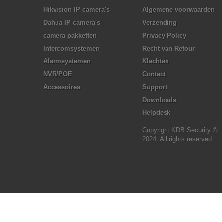
Hikvision IP camera's
Algemene voorwaarden
Dahua IP camera's
Verzending
camera pakketten
Privacy Policy
Intercomsystemen
Recht van Retour
Alarmsystemen
Klachten
NVR/POE
Contact
Accessoires
Support
Downloads
Helpdesk
Copyright KDB Security ©
2024. All rights reserved.