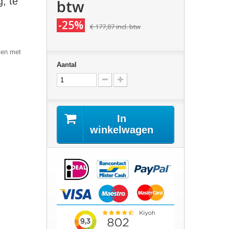
, te
btw
-25%
€ 177,87
incl. btw
ken met
Aantal
In
winkelwagen