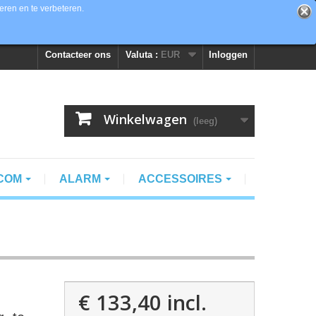
eren en te verbeteren.
Contacteer ons
Valuta :
EUR
Inloggen
Winkelwagen
(leeg)
RCOM
ALARM
ACCESSOIRES
€ 133,40
incl.