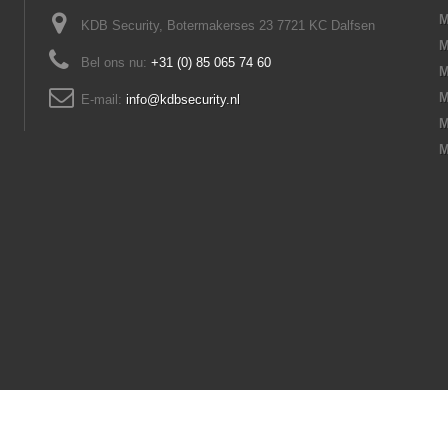
M
KDB Security, Botermakerses 23 7721 KC Dalfsen
M
Bel ons nu:
+31 (0) 85 065 74 60
M
M
E-mail:
info@kdbsecurity.nl
M
M