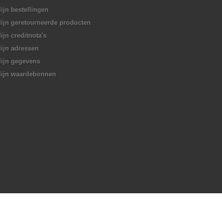
ijn bestellingen
ijn geretourneerde producten
ijn creditnota's
ijn adressen
ijn gegevens
ijn waardebonnen