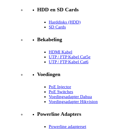
HDD en SD Cards
Harddisks (HDD)
SD Cards
Bekabeling
HDMI Kabel
UTP / FTP Kabel Cat5e
UTP / FTP Kabel Cat6
Voedingen
PoE Injector
PoE Switches
Voedingsadapter Dahua
Voedingsadapter Hikvision
Powerline Adapters
Powerline adapterset