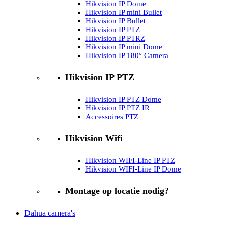
Hikvision IP Dome
Hikvision IP mini Bullet
Hikvision IP Bullet
Hikvision IP PTZ
Hikvision IP PTRZ
Hikvision IP mini Dome
Hikvision IP 180° Camera
Hikvision IP PTZ
Hikvision IP PTZ Dome
Hikvision IP PTZ IR
Accessoires PTZ
Hikvision Wifi
Hikvision WIFI-Line IP PTZ
Hikvision WIFI-Line IP Dome
Montage op locatie nodig?
Dahua camera's