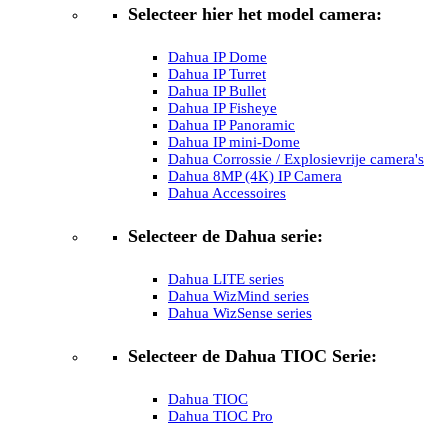
Selecteer hier het model camera:
Dahua IP Dome
Dahua IP Turret
Dahua IP Bullet
Dahua IP Fisheye
Dahua IP Panoramic
Dahua IP mini-Dome
Dahua Corrossie / Explosievrije camera's
Dahua 8MP (4K) IP Camera
Dahua Accessoires
Selecteer de Dahua serie:
Dahua LITE series
Dahua WizMind series
Dahua WizSense series
Selecteer de Dahua TIOC Serie:
Dahua TIOC
Dahua TIOC Pro