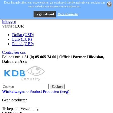
Door het gebruiken van onze website, ga je akkoord met het gebruik van cookies om
onze website te analyseren en te verbeteren.
Ik ga akkoord
Meer informatie
Inloggen
Valuta :
EUR
Dollar (USD)
Euro (EUR)
Pound (GBP)
Contacteer ons
Bel ons nu:
+ 31 (0) 85 065 74 60 | Official Partner Hikvision,
Dahua en Axis
Zoeken
Winkelwagen
0
Product
Producten
(leeg)
Geen producten
Te bepalen
Verzending