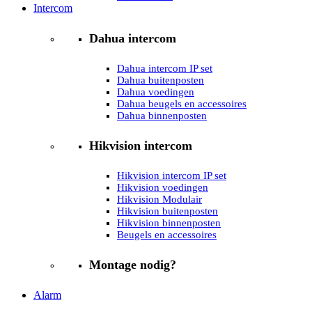
Intercom
Dahua intercom
Dahua intercom IP set
Dahua buitenposten
Dahua voedingen
Dahua beugels en accessoires
Dahua binnenposten
Hikvision intercom
Hikvision intercom IP set
Hikvision voedingen
Hikvision Modulair
Hikvision buitenposten
Hikvision binnenposten
Beugels en accessoires
Montage nodig?
Alarm