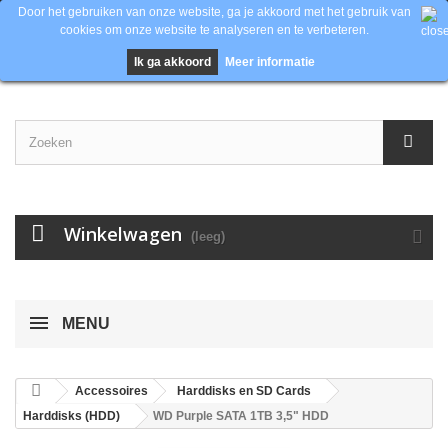
Door het gebruiken van onze website, ga je akkoord met het gebruik van
Contacteer ons
Inloggen
EUR
cookies om onze website te analyseren en te verbeteren.
Ik ga akkoord
Meer informatie
Winkelwagen
(leeg)
MENU
Accessoires
Harddisks en SD Cards
Harddisks (HDD)
WD Purple SATA 1TB 3,5" HDD