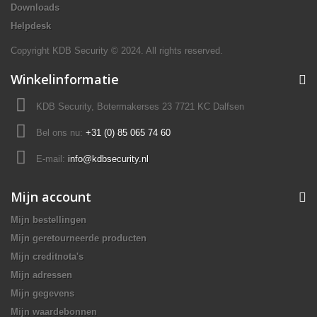
Downloads
Helpdesk
Copyright KDB Security © 2024. All rights reserved.
Winkelinformatie
KDB Security, Botermakerses 23 7721 KC Dalfsen
Bel ons nu:
+31 (0) 85 065 74 60
E-mail:
info@kdbsecurity.nl
Mijn account
Mijn bestellingen
Mijn geretourneerde producten
Mijn creditnota's
Mijn adressen
Mijn gegevens
Mijn waardebonnen