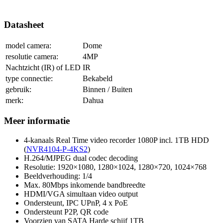
Datasheet
model camera:
Dome
resolutie camera:
4MP
Nachtzicht (IR) of LED
IR
type connectie:
Bekabeld
gebruik:
Binnen / Buiten
merk:
Dahua
Meer informatie
4-kanaals Real Time video recorder 1080P incl. 1TB HDD
(
NVR4104-P-4KS2
)
H.264/MJPEG dual codec decoding
Resolutie: 1920×1080, 1280×1024, 1280×720, 1024×768
Beeldverhouding: 1/4
Max. 80Mbps inkomende bandbreedte
HDMI/VGA simultaan video output
Ondersteunt, IPC UPnP, 4 x PoE
Ondersteunt P2P, QR code
Voorzien van SATA Harde schijf 1TB