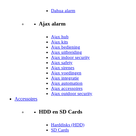
Dahua alarm
Ajax alarm
Ajax hub
Ajax kits
Ajax bediening
Ajax uitbreiding
Ajax indoor security
Ajax safety
Ajax sirenes
Ajax voedingen
Ajax integratie
Ajax automation
Ajax accessoires
Ajax outdoor security
Accessoires
HDD en SD Cards
Harddisks (HDD)
SD Cards