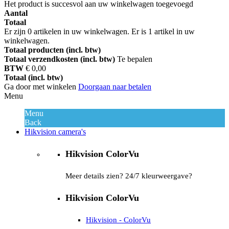
Het product is succesvol aan uw winkelwagen toegevoegd
Aantal
Totaal
Er zijn
0
artikelen in uw winkelwagen.
Er is 1 artikel in uw
winkelwagen.
Totaal producten (incl. btw)
Totaal verzendkosten (incl. btw)
Te bepalen
BTW
€ 0,00
Totaal (incl. btw)
Ga door met winkelen
Doorgaan naar betalen
Menu
Menu
Back
Hikvision camera's
Hikvision ColorVu
Meer details zien? 24/7 kleurweergave?
Hikvision ColorVu
Hikvision - ColorVu