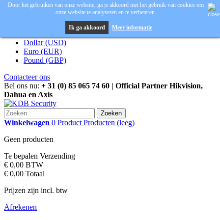
Door het gebruiken van onze website, ga je akkoord met het gebruik van cookies om
onze website te analyseren en te verbeteren.
Inloggen
Valuta :
EUR
Ik ga akkoord
Meer informatie
Dollar (USD)
Euro (EUR)
Pound (GBP)
Contacteer ons
Bel ons nu:
+ 31 (0) 85 065 74 60 | Official Partner Hikvision,
Dahua en Axis
Zoeken
Winkelwagen
0
Product
Producten
(leeg)
Geen producten
Te bepalen
Verzending
€ 0,00
BTW
€ 0,00
Totaal
Prijzen zijn incl. btw
Afrekenen