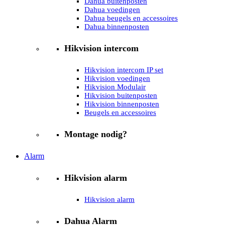
Dahua buitenposten
Dahua voedingen
Dahua beugels en accessoires
Dahua binnenposten
Hikvision intercom
Hikvision intercom IP set
Hikvision voedingen
Hikvision Modulair
Hikvision buitenposten
Hikvision binnenposten
Beugels en accessoires
Montage nodig?
Alarm
Hikvision alarm
Hikvision alarm
Dahua Alarm