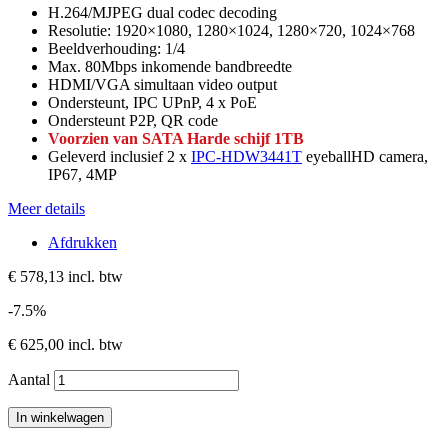
H.264/MJPEG dual codec decoding
Resolutie: 1920×1080, 1280×1024, 1280×720, 1024×768
Beeldverhouding: 1/4
Max. 80Mbps inkomende bandbreedte
HDMI/VGA simultaan video output
Ondersteunt, IPC UPnP, 4 x PoE
Ondersteunt P2P, QR code
Voorzien van SATA Harde schijf 1TB
Geleverd inclusief 2 x
IPC-HDW3441T
eyeballHD camera,
IP67, 4MP
Meer details
Afdrukken
€ 578,13
incl. btw
-7.5%
€ 625,00
incl. btw
Aantal
In winkelwagen