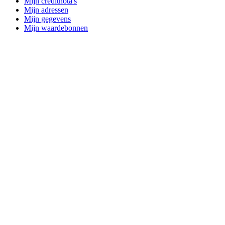
Mijn creditnota's
Mijn adressen
Mijn gegevens
Mijn waardebonnen