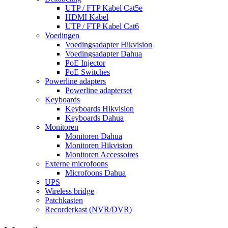
UTP / FTP Kabel Cat5e
HDMI Kabel
UTP / FTP Kabel Cat6
Voedingen
Voedingsadapter Hikvision
Voedingsadapter Dahua
PoE Injector
PoE Switches
Powerline adapters
Powerline adapterset
Keyboards
Keyboards Hikvision
Keyboards Dahua
Monitoren
Monitoren Dahua
Monitoren Hikvision
Monitoren Accessoires
Externe microfoons
Microfoons Dahua
UPS
Wireless bridge
Patchkasten
Recorderkast (NVR/DVR)