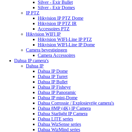
Silver - Exir Bullet
Silver - Exir Domes
IP PTZ
Hikvision IP PTZ Dome
Hikvision IP PTZ IR
Accessoires PTZ
Hikvision WIFI IP
Hikvision WIFI-Line IP PTZ
Hikvision WIFI-Line IP Dome
Camera bevestigingen
Camera Accessoires
Dahua IP camera's
Dahua IP
Dahua IP Dome
Dahua IP Turret
Dahua IP Bullet
Dahua IP Fisheye
Dahua IP Panoramic
Dahua IP mini-Dome
Dahua Corrossie / Explosievrije camera's
Dahua 8MP (4K) IP Camera
Dahua Starlight IP Camera
Dahua LITE series
Dahua WizSense series
Dahua WizMind series