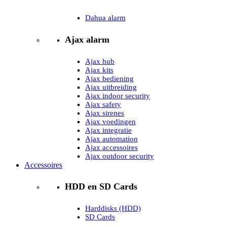
Dahua alarm
Ajax alarm
Ajax hub
Ajax kits
Ajax bediening
Ajax uitbreiding
Ajax indoor security
Ajax safety
Ajax sirenes
Ajax voedingen
Ajax integratie
Ajax automation
Ajax accessoires
Ajax outdoor security
Accessoires
HDD en SD Cards
Harddisks (HDD)
SD Cards