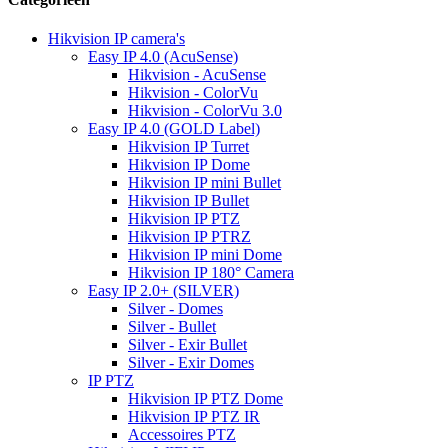
Hikvision IP camera's
Easy IP 4.0 (AcuSense)
Hikvision - AcuSense
Hikvision - ColorVu
Hikvision - ColorVu 3.0
Easy IP 4.0 (GOLD Label)
Hikvision IP Turret
Hikvision IP Dome
Hikvision IP mini Bullet
Hikvision IP Bullet
Hikvision IP PTZ
Hikvision IP PTRZ
Hikvision IP mini Dome
Hikvision IP 180° Camera
Easy IP 2.0+ (SILVER)
Silver - Domes
Silver - Bullet
Silver - Exir Bullet
Silver - Exir Domes
IP PTZ
Hikvision IP PTZ Dome
Hikvision IP PTZ IR
Accessoires PTZ