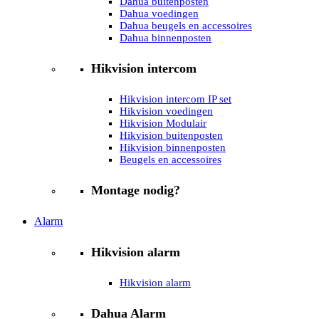
Dahua buitenposten
Dahua voedingen
Dahua beugels en accessoires
Dahua binnenposten
Hikvision intercom
Hikvision intercom IP set
Hikvision voedingen
Hikvision Modulair
Hikvision buitenposten
Hikvision binnenposten
Beugels en accessoires
Montage nodig?
Alarm
Hikvision alarm
Hikvision alarm
Dahua Alarm