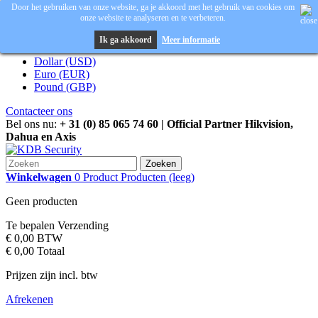
Door het gebruiken van onze website, ga je akkoord met het gebruik van cookies om
onze website te analyseren en te verbeteren.
Inloggen
Valuta :
EUR
Ik ga akkoord
Meer informatie
Dollar (USD)
Euro (EUR)
Pound (GBP)
Contacteer ons
Bel ons nu:
+ 31 (0) 85 065 74 60 | Official Partner Hikvision,
Dahua en Axis
Zoeken
Winkelwagen
0
Product
Producten
(leeg)
Geen producten
Te bepalen
Verzending
€ 0,00
BTW
€ 0,00
Totaal
Prijzen zijn incl. btw
Afrekenen