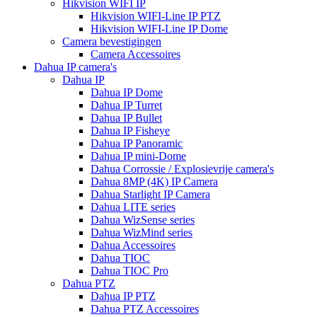
Hikvision WIFI IP
Hikvision WIFI-Line IP PTZ
Hikvision WIFI-Line IP Dome
Camera bevestigingen
Camera Accessoires
Dahua IP camera's
Dahua IP
Dahua IP Dome
Dahua IP Turret
Dahua IP Bullet
Dahua IP Fisheye
Dahua IP Panoramic
Dahua IP mini-Dome
Dahua Corrossie / Explosievrije camera's
Dahua 8MP (4K) IP Camera
Dahua Starlight IP Camera
Dahua LITE series
Dahua WizSense series
Dahua WizMind series
Dahua Accessoires
Dahua TIOC
Dahua TIOC Pro
Dahua PTZ
Dahua IP PTZ
Dahua PTZ Accessoires