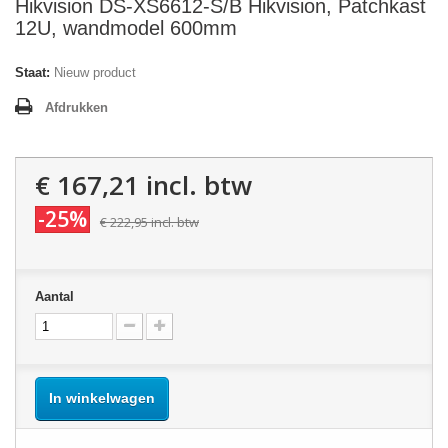
Hikvision DS-XS6612-S/B Hikvision, Patchkast
12U, wandmodel 600mm
Staat:
Nieuw product
Afdrukken
€ 167,21
incl. btw
-25%
€ 222,95
incl. btw
Aantal
In winkelwagen