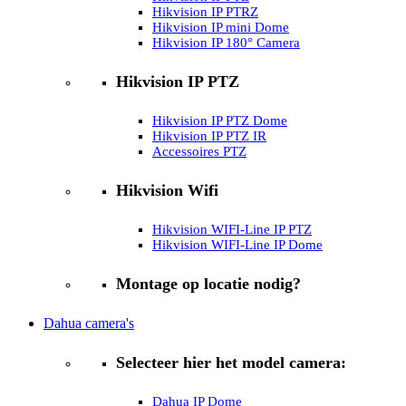
Hikvision IP PTRZ
Hikvision IP mini Dome
Hikvision IP 180° Camera
Hikvision IP PTZ
Hikvision IP PTZ Dome
Hikvision IP PTZ IR
Accessoires PTZ
Hikvision Wifi
Hikvision WIFI-Line IP PTZ
Hikvision WIFI-Line IP Dome
Montage op locatie nodig?
Dahua camera's
Selecteer hier het model camera:
Dahua IP Dome