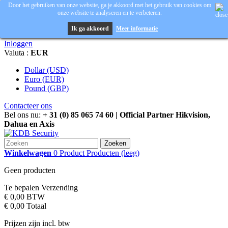
Door het gebruiken van onze website, ga je akkoord met het gebruik van cookies om
onze website te analyseren en te verbeteren.
Ik ga akkoord
Meer informatie
Inloggen
Valuta :
EUR
Dollar (USD)
Euro (EUR)
Pound (GBP)
Contacteer ons
Bel ons nu:
+ 31 (0) 85 065 74 60 | Official Partner Hikvision,
Dahua en Axis
Zoeken
Winkelwagen
0
Product
Producten
(leeg)
Geen producten
Te bepalen
Verzending
€ 0,00
BTW
€ 0,00
Totaal
Prijzen zijn incl. btw