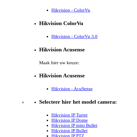
Hikvision - ColorVu
Hikvision ColorVu
Hikvision - ColorVu 3.0
Hikvision Acusense
Maak hier uw keuze:
Hikvision Acusense
Hikvision - AcuSense
Selecteer hier het model camera:
Hikvision IP Turret
Hikvision IP Dome
Hikvision IP mini Bullet
Hikvision IP Bullet
Hikvision IP PTZ