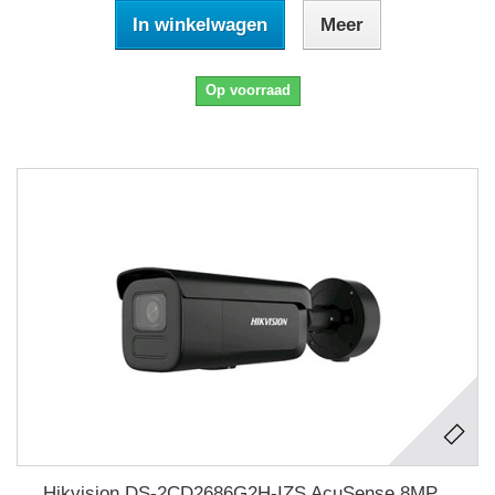
In winkelwagen
Meer
Op voorraad
Hikvision DS-2CD2686G2H-IZS AcuSense 8MP...