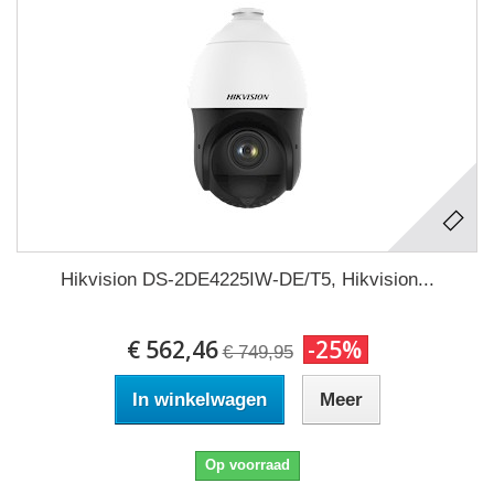
Hikvision DS-2DE4225IW-DE/T5, Hikvision...
€ 562,46
-25%
€ 749,95
In winkelwagen
Meer
Op voorraad