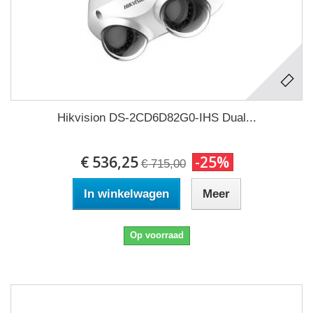
Hikvision DS-2CD6D82G0-IHS Dual...
€ 536,25
-25%
€ 715,00
In winkelwagen
Meer
Op voorraad