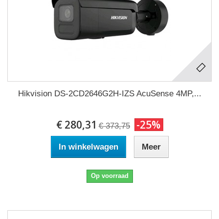
Hikvision DS-2CD2646G2H-IZS AcuSense 4MP,...
€ 280,31
-25%
€ 373,75
In winkelwagen
Meer
Op voorraad