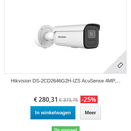
Hikvision DS-2CD2646G2H-IZS AcuSense 4MP,...
€ 280,31
-25%
€ 373,75
In winkelwagen
Meer
Op voorraad