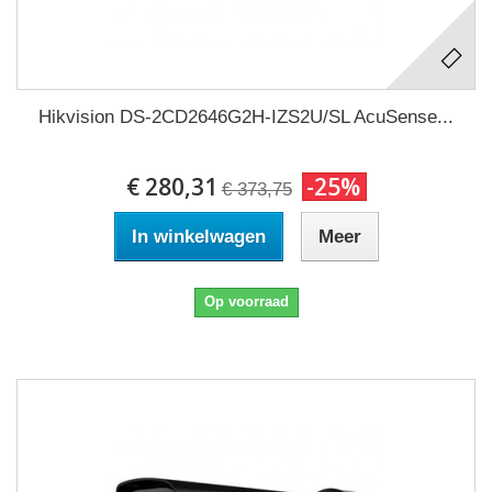
Hikvision DS-2CD2646G2H-IZS2U/SL AcuSense...
€ 280,31
-25%
€ 373,75
In winkelwagen
Meer
Op voorraad