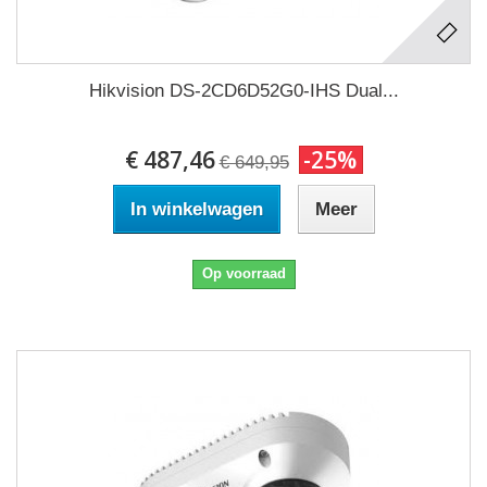
Hikvision DS-2CD6D52G0-IHS Dual...
€ 487,46
-25%
€ 649,95
In winkelwagen
Meer
Op voorraad