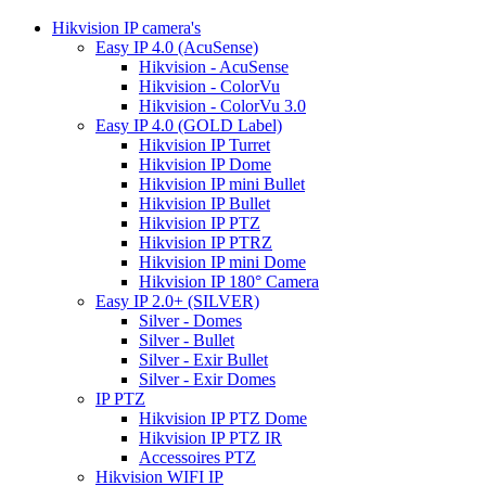
Hikvision IP camera's
Easy IP 4.0 (AcuSense)
Hikvision - AcuSense
Hikvision - ColorVu
Hikvision - ColorVu 3.0
Easy IP 4.0 (GOLD Label)
Hikvision IP Turret
Hikvision IP Dome
Hikvision IP mini Bullet
Hikvision IP Bullet
Hikvision IP PTZ
Hikvision IP PTRZ
Hikvision IP mini Dome
Hikvision IP 180° Camera
Easy IP 2.0+ (SILVER)
Silver - Domes
Silver - Bullet
Silver - Exir Bullet
Silver - Exir Domes
IP PTZ
Hikvision IP PTZ Dome
Hikvision IP PTZ IR
Accessoires PTZ
Hikvision WIFI IP