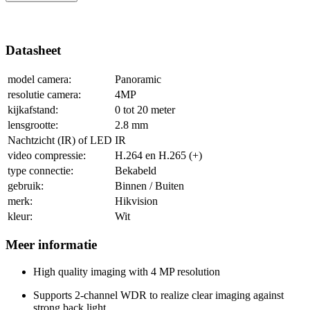
Datasheet
model camera:
Panoramic
resolutie camera:
4MP
kijkafstand:
0 tot 20 meter
lensgrootte:
2.8 mm
Nachtzicht (IR) of LED
IR
video compressie:
H.264 en H.265 (+)
type connectie:
Bekabeld
gebruik:
Binnen / Buiten
merk:
Hikvision
kleur:
Wit
Meer informatie
High quality imaging with 4 MP resolution
Supports 2-channel WDR to realize clear imaging against
strong back light