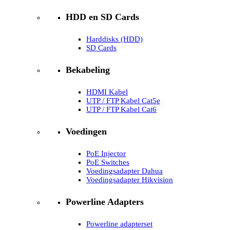
HDD en SD Cards
Harddisks (HDD)
SD Cards
Bekabeling
HDMI Kabel
UTP / FTP Kabel Cat5e
UTP / FTP Kabel Cat6
Voedingen
PoE Injector
PoE Switches
Voedingsadapter Dahua
Voedingsadapter Hikvision
Powerline Adapters
Powerline adapterset