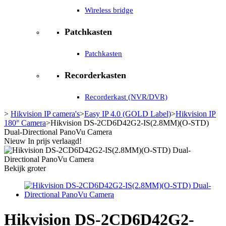
Wireless bridge
Patchkasten
Patchkasten
Recorderkasten
Recorderkast (NVR/DVR)
>
Hikvision IP camera's
>
Easy IP 4.0 (GOLD Label)
>
Hikvision IP
180° Camera
>
Hikvision DS-2CD6D42G2-IS(2.8MM)(O-STD)
Dual-Directional PanoVu Camera
Nieuw
In prijs verlaagd!
Bekijk groter
Hikvision DS-2CD6D42G2-