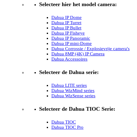
Selecteer hier het model camera:
Dahua IP Dome
Dahua IP Turret
Dahua IP Bullet
Dahua IP Fisheye
Dahua IP Panoramic
Dahua IP mini-Dome
Dahua Corrossie / Explosievrije camera's
Dahua 8MP (4K) IP Camera
Dahua Accessoires
Selecteer de Dahua serie:
Dahua LITE series
Dahua WizMind series
Dahua WizSense series
Selecteer de Dahua TIOC Serie:
Dahua TIOC
Dahua TIOC Pro