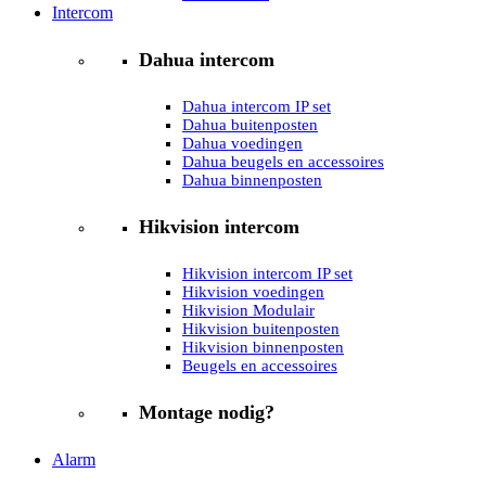
Intercom
Dahua intercom
Dahua intercom IP set
Dahua buitenposten
Dahua voedingen
Dahua beugels en accessoires
Dahua binnenposten
Hikvision intercom
Hikvision intercom IP set
Hikvision voedingen
Hikvision Modulair
Hikvision buitenposten
Hikvision binnenposten
Beugels en accessoires
Montage nodig?
Alarm