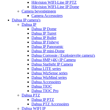
Hikvision WIFI-Line IP PTZ
Hikvision WIFI-Line IP Dome
Camera bevestigingen
Camera Accessoires
Dahua IP camera's
Dahua IP
Dahua IP Dome
Dahua IP Turret
Dahua IP Bullet
Dahua IP Fisheye
Dahua IP Panoramic
Dahua IP mini-Dome
Dahua Corrossie / Explosievrije camera's
Dahua 8MP (4K) IP Camera
Dahua Starlight IP Camera
Dahua LITE series
Dahua WizSense series
Dahua WizMind series
Dahua Accessoires
Dahua TIOC
Dahua TIOC Pro
Dahua PTZ
Dahua IP PTZ
Dahua PTZ Accessoires
Dahua WIFI IP