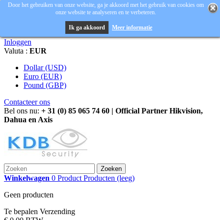
Door het gebruiken van onze website, ga je akkoord met het gebruik van cookies om
onze website te analyseren en te verbeteren.
Ik ga akkoord
Meer informatie
Inloggen
Valuta :
EUR
Dollar (USD)
Euro (EUR)
Pound (GBP)
Contacteer ons
Bel ons nu:
+ 31 (0) 85 065 74 60 | Official Partner Hikvision,
Dahua en Axis
Zoeken
Winkelwagen
0
Product
Producten
(leeg)
Geen producten
Te bepalen
Verzending