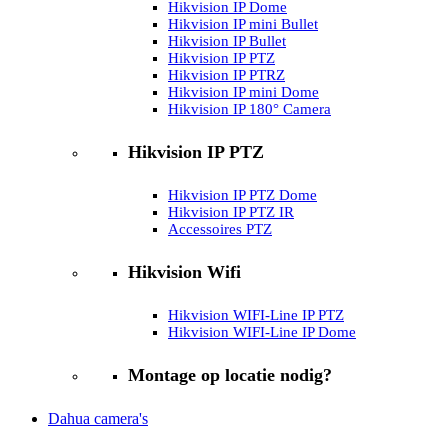
Hikvision IP Dome
Hikvision IP mini Bullet
Hikvision IP Bullet
Hikvision IP PTZ
Hikvision IP PTRZ
Hikvision IP mini Dome
Hikvision IP 180° Camera
Hikvision IP PTZ
Hikvision IP PTZ Dome
Hikvision IP PTZ IR
Accessoires PTZ
Hikvision Wifi
Hikvision WIFI-Line IP PTZ
Hikvision WIFI-Line IP Dome
Montage op locatie nodig?
Dahua camera's