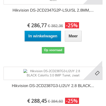
Hikvision DS-2CD2347G2P-LSU/SL 2.8MM,...
€ 286,77
-25%
€ 382,36
In winkelwagen
Meer
Op voorraad
Hikvision DS-2CD2387G3-LI2UY 2.8 BLACK...
€ 288,45
-25%
€ 384,60