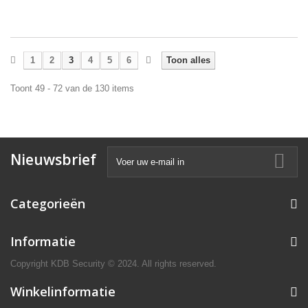
1
2
3
4
5
6
Toon alles
Toont 49 - 72 van de 130 items
Nieuwsbrief
Categorieën
Informatie
Copyright KDB Security © 2024. All rights reserved.
Winkelinformatie