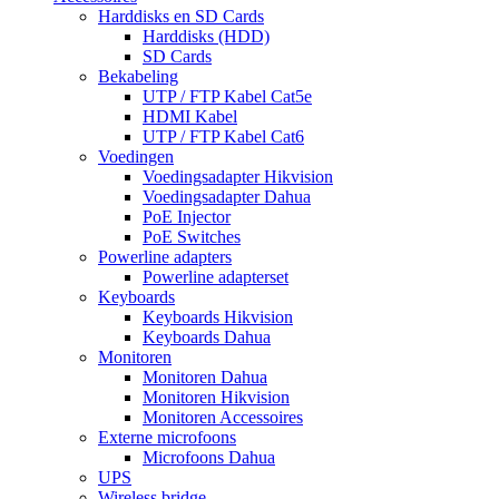
Harddisks en SD Cards
Harddisks (HDD)
SD Cards
Bekabeling
UTP / FTP Kabel Cat5e
HDMI Kabel
UTP / FTP Kabel Cat6
Voedingen
Voedingsadapter Hikvision
Voedingsadapter Dahua
PoE Injector
PoE Switches
Powerline adapters
Powerline adapterset
Keyboards
Keyboards Hikvision
Keyboards Dahua
Monitoren
Monitoren Dahua
Monitoren Hikvision
Monitoren Accessoires
Externe microfoons
Microfoons Dahua
UPS
Wireless bridge