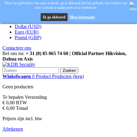
Door het gebruiken van onze website, ga je akkoord met het gebruik van cookies om
onze website te analyseren en te verbeteren.
Inloggen
Valuta :
EUR
Ik ga akkoord
Meer informatie
Dollar (USD)
Euro (EUR)
Pound (GBP)
Contacteer ons
Bel ons nu:
+ 31 (0) 85 065 74 60 | Official Partner Hikvision,
Dahua en Axis
Zoeken
Winkelwagen
0
Product
Producten
(leeg)
Geen producten
Te bepalen
Verzending
€ 0,00
BTW
€ 0,00
Totaal
Prijzen zijn incl. btw
Afrekenen