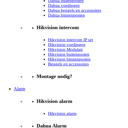
Dahua buitenposten
Dahua voedingen
Dahua beugels en accessoires
Dahua binnenposten
Hikvision intercom
Hikvision intercom IP set
Hikvision voedingen
Hikvision Modulair
Hikvision buitenposten
Hikvision binnenposten
Beugels en accessoires
Montage nodig?
Alarm
Hikvision alarm
Hikvision alarm
Dahua Alarm