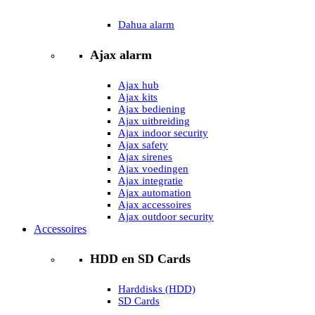
Dahua alarm
Ajax alarm
Ajax hub
Ajax kits
Ajax bediening
Ajax uitbreiding
Ajax indoor security
Ajax safety
Ajax sirenes
Ajax voedingen
Ajax integratie
Ajax automation
Ajax accessoires
Ajax outdoor security
Accessoires
HDD en SD Cards
Harddisks (HDD)
SD Cards