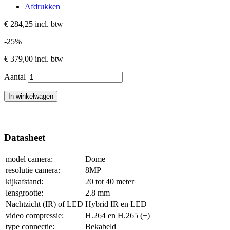
Afdrukken
€ 284,25
incl. btw
-25%
€ 379,00
incl. btw
Aantal
In winkelwagen
Datasheet
model camera:
Dome
resolutie camera:
8MP
kijkafstand:
20 tot 40 meter
lensgrootte:
2.8 mm
Nachtzicht (IR) of LED
Hybrid IR en LED
video compressie:
H.264 en H.265 (+)
type connectie:
Bekabeld