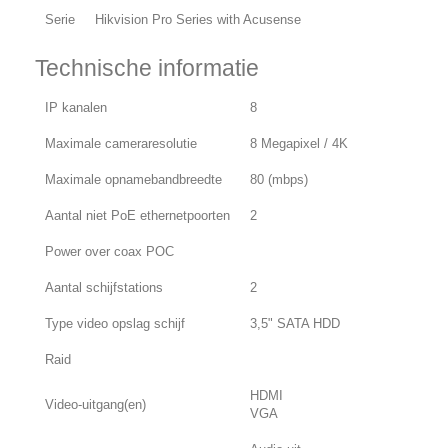
Serie
Hikvision Pro Series with Acusense
Technische informatie
IP kanalen
8
Maximale cameraresolutie
8 Megapixel / 4K
Maximale opnamebandbreedte
80 (mbps)
Aantal niet PoE ethernetpoorten
2
Power over coax POC
Aantal schijfstations
2
Type video opslag schijf
3,5" SATA HDD
Raid
HDMI
Video-uitgang(en)
VGA