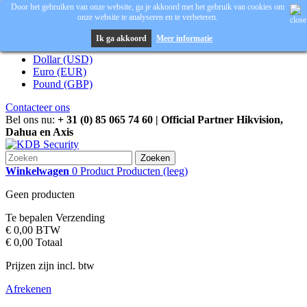
Door het gebruiken van onze website, ga je akkoord met het gebruik van cookies om
onze website te analyseren en te verbeteren.
Inloggen
Valuta :
EUR
Ik ga akkoord
Meer informatie
Dollar (USD)
Euro (EUR)
Pound (GBP)
Contacteer ons
Bel ons nu:
+ 31 (0) 85 065 74 60 | Official Partner Hikvision,
Dahua en Axis
Zoeken
Winkelwagen
0
Product
Producten
(leeg)
Geen producten
Te bepalen
Verzending
€ 0,00
BTW
€ 0,00
Totaal
Prijzen zijn incl. btw
Afrekenen