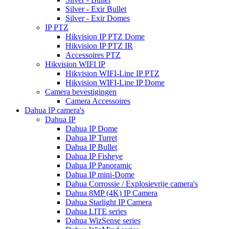
Silver - Exir Bullet
Silver - Exir Domes
IP PTZ
Hikvision IP PTZ Dome
Hikvision IP PTZ IR
Accessoires PTZ
Hikvision WIFI IP
Hikvision WIFI-Line IP PTZ
Hikvision WIFI-Line IP Dome
Camera bevestigingen
Camera Accessoires
Dahua IP camera's
Dahua IP
Dahua IP Dome
Dahua IP Turret
Dahua IP Bullet
Dahua IP Fisheye
Dahua IP Panoramic
Dahua IP mini-Dome
Dahua Corrossie / Explosievrije camera's
Dahua 8MP (4K) IP Camera
Dahua Starlight IP Camera
Dahua LITE series
Dahua WizSense series