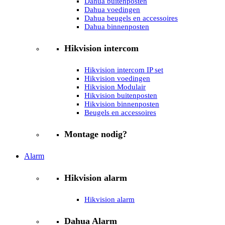
Dahua buitenposten
Dahua voedingen
Dahua beugels en accessoires
Dahua binnenposten
Hikvision intercom
Hikvision intercom IP set
Hikvision voedingen
Hikvision Modulair
Hikvision buitenposten
Hikvision binnenposten
Beugels en accessoires
Montage nodig?
Alarm
Hikvision alarm
Hikvision alarm
Dahua Alarm