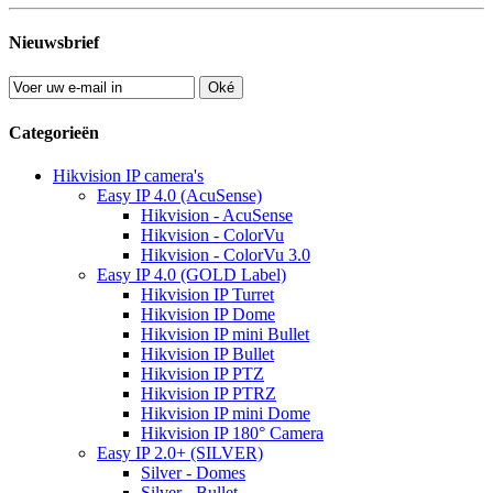
Nieuwsbrief
Oké
Categorieën
Hikvision IP camera's
Easy IP 4.0 (AcuSense)
Hikvision - AcuSense
Hikvision - ColorVu
Hikvision - ColorVu 3.0
Easy IP 4.0 (GOLD Label)
Hikvision IP Turret
Hikvision IP Dome
Hikvision IP mini Bullet
Hikvision IP Bullet
Hikvision IP PTZ
Hikvision IP PTRZ
Hikvision IP mini Dome
Hikvision IP 180° Camera
Easy IP 2.0+ (SILVER)
Silver - Domes
Silver - Bullet