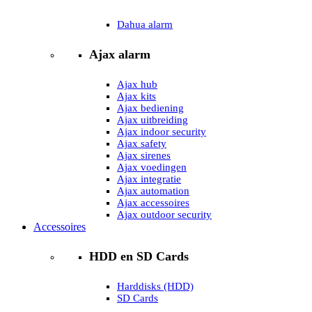
Dahua alarm
Ajax alarm
Ajax hub
Ajax kits
Ajax bediening
Ajax uitbreiding
Ajax indoor security
Ajax safety
Ajax sirenes
Ajax voedingen
Ajax integratie
Ajax automation
Ajax accessoires
Ajax outdoor security
Accessoires
HDD en SD Cards
Harddisks (HDD)
SD Cards