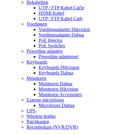
Bekabeling
UTP / FTP Kabel Cat5e
HDMI Kabel
UTP / FTP Kabel Cat6
Voedingen
Voedingsadapter Hikvision
Voedingsadapter Dahua
PoE Injector
PoE Switches
Powerline adapters
Powerline adapterset
Keyboards
Keyboards Hikvision
Keyboards Dahua
Monitoren
Monitoren Dahua
Monitoren Hikvision
Monitoren Accessoires
Externe microfoons
Microfoons Dahua
UPS
Wireless bridge
Patchkasten
Recorderkast (NVR/DVR)