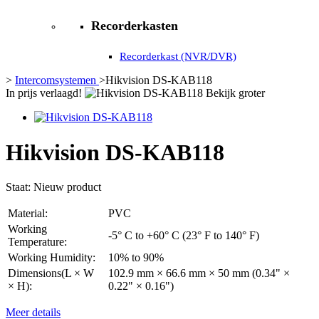
Recorderkasten
Recorderkast (NVR/DVR)
>
Intercomsystemen
>
Hikvision DS-KAB118
In prijs verlaagd!
Bekijk groter
Hikvision DS-KAB118
Staat:
Nieuw product
Material:
PVC
Working
-5° C to +60° C (23° F to 140° F)
Temperature:
Working Humidity:
10% to 90%
Dimensions(L × W
102.9 mm × 66.6 mm × 50 mm (0.34" ×
× H):
0.22" × 0.16")
Meer details