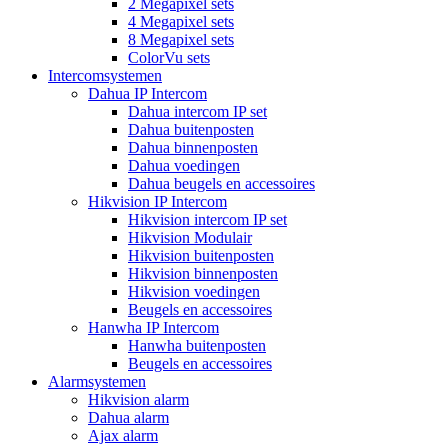
2 Megapixel sets
4 Megapixel sets
8 Megapixel sets
ColorVu sets
Intercomsystemen
Dahua IP Intercom
Dahua intercom IP set
Dahua buitenposten
Dahua binnenposten
Dahua voedingen
Dahua beugels en accessoires
Hikvision IP Intercom
Hikvision intercom IP set
Hikvision Modulair
Hikvision buitenposten
Hikvision binnenposten
Hikvision voedingen
Beugels en accessoires
Hanwha IP Intercom
Hanwha buitenposten
Beugels en accessoires
Alarmsystemen
Hikvision alarm
Dahua alarm
Ajax alarm