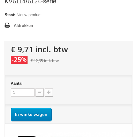
KV6114/6124-serie
Staat:
Nieuw product
Afdrukken
€ 9,71
incl. btw
-25%
€ 12,95
incl. btw
Aantal
In winkelwagen