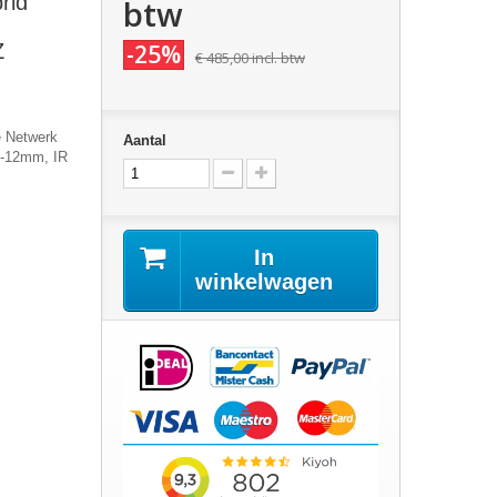
rid
btw
Z
-25%
€ 485,00
incl. btw
e Netwerk
Aantal
8-12mm, IR
In
winkelwagen