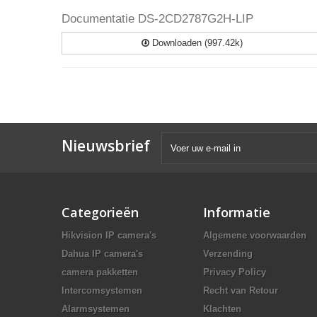
Documentatie DS-2CD2787G2H-LIP
Downloaden (997.42k)
Nieuwsbrief
Categorieën
Informatie
Hikvision IP camera's
Algemene voorwaarden
Dahua IP camera's
Verzending
camera pakketten
Privacy Policy
Intercomsystemen
Recht van Retour
Alarmsystemen
Klachten