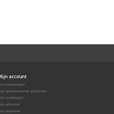
Mijn account
ijn bestellingen
ijn geretourneerde producten
ijn creditnota's
ijn adressen
ijn gegevens