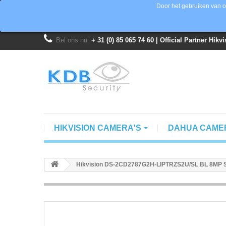
Door het gebruiken van o
Bel ons nu:
+ 31 (0) 85 065 74 60 | Official Partner Hik
HIKVISION CAMERA'S
DAHUA CAME
Hikvision DS-2CD2787G2H-LIPTRZS2U/SL BL 8MP Sm