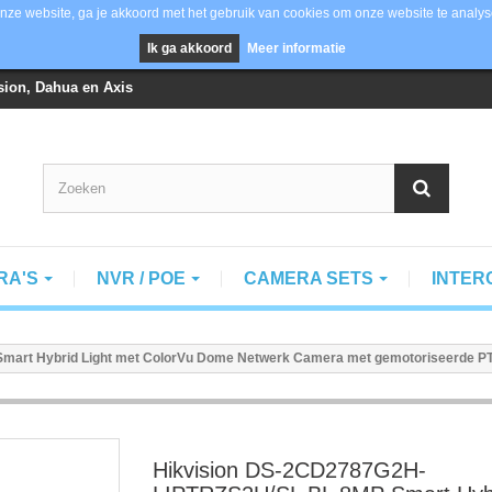
nze website, ga je akkoord met het gebruik van cookies om onze website te analys
Ik ga akkoord
Meer informatie
vision, Dahua en Axis
RA'S
NVR / POE
CAMERA SETS
INTE
art Hybrid Light met ColorVu Dome Netwerk Camera met gemotoriseerde P
Hikvision DS-2CD2787G2H-