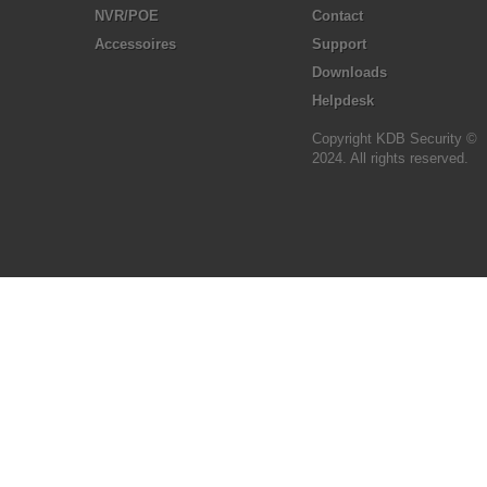
NVR/POE
Contact
Accessoires
Support
Downloads
Helpdesk
Copyright KDB Security ©
2024. All rights reserved.