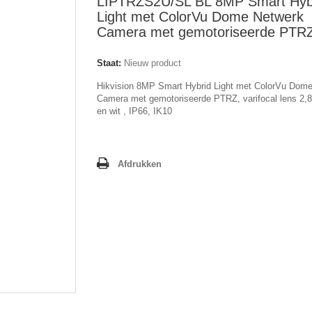
LIPTRZS2U/SL BL 8MP Smart Hyb
Light met ColorVu Dome Netwerk
Camera met gemotoriseerde PTR
Staat:
Nieuw product
Hikvision 8MP Smart Hybrid Light met ColorVu Dom
Camera met gemotoriseerde PTRZ, varifocal lens 2,
en wit , IP66, IK10
Afdrukken