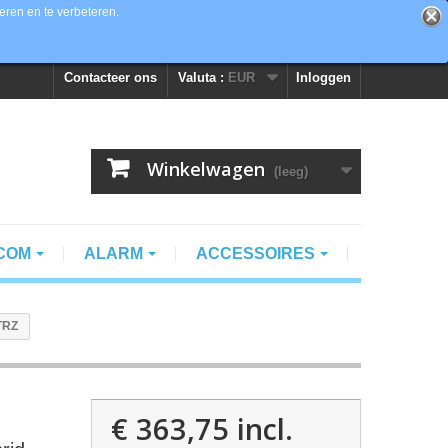
eren en te verbeteren.
Contacteer ons
Valuta :
EUR
Inloggen
Winkelwagen
(leeg)
RCOM
ALARM
ACCESSOIRES
TRZ
€ 363,75
incl.