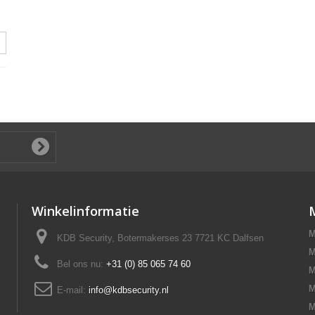
Winkelinformatie
M
KDB Security, Botermakerses 23 7721 KC Dalfsen
M
Bel ons nu:
+31 (0) 85 065 74 60
M
M
E-mail:
info@kdbsecurity.nl
M