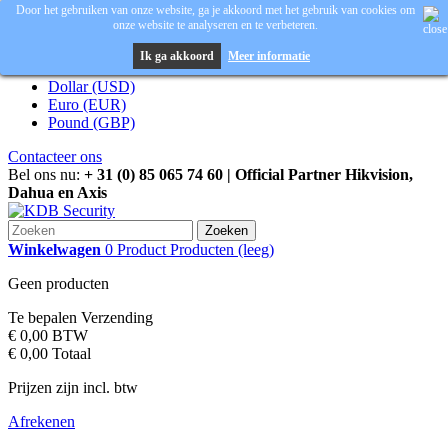
Door het gebruiken van onze website, ga je akkoord met het gebruik van cookies om
onze website te analyseren en te verbeteren.
Inloggen
Valuta :
EUR
Ik ga akkoord
Meer informatie
Dollar (USD)
Euro (EUR)
Pound (GBP)
Contacteer ons
Bel ons nu:
+ 31 (0) 85 065 74 60 | Official Partner Hikvision,
Dahua en Axis
Zoeken
Winkelwagen
0
Product
Producten
(leeg)
Geen producten
Te bepalen
Verzending
€ 0,00
BTW
€ 0,00
Totaal
Prijzen zijn incl. btw
Afrekenen