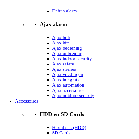
Dahua alarm
Ajax alarm
Ajax hub
Ajax kits
Ajax bediening
Ajax uitbreiding
Ajax indoor security
Ajax safety
Ajax sirenes
Ajax voedingen
Ajax integratie
Ajax automation
Ajax accessoires
Ajax outdoor security
Accessoires
HDD en SD Cards
Harddisks (HDD)
SD Cards