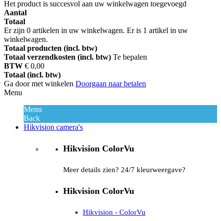
Het product is succesvol aan uw winkelwagen toegevoegd
Aantal
Totaal
Er zijn
0
artikelen in uw winkelwagen.
Er is 1 artikel in uw
winkelwagen.
Totaal producten (incl. btw)
Totaal verzendkosten (incl. btw)
Te bepalen
BTW
€ 0,00
Totaal (incl. btw)
Ga door met winkelen
Doorgaan naar betalen
Menu
Menu
Back
Hikvision camera's
Hikvision ColorVu
Meer details zien? 24/7 kleurweergave?
Hikvision ColorVu
Hikvision - ColorVu