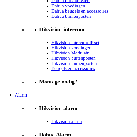
Dahua buitenposten
Dahua voedingen
Dahua beugels en accessoires
Dahua binnenposten
Hikvision intercom
Hikvision intercom IP set
Hikvision voedingen
Hikvision Modulair
Hikvision buitenposten
Hikvision binnenposten
Beugels en accessoires
Montage nodig?
Alarm
Hikvision alarm
Hikvision alarm
Dahua Alarm