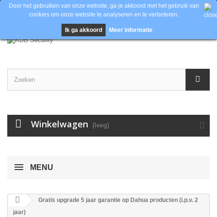
Door het gebruiken van onze website, ga je akkoord met het gebruik van
cookies om onze website te analyseren en te verbeteren.
Contacteer ons
Inloggen
EUR
Ik ga akkoord
Meer informatie
Winkelwagen
(leeg)
MENU
Gratis upgrade 5 jaar garantie op Dahua producten (i.p.v. 2
jaar)