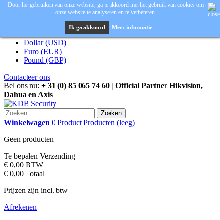
Door het gebruiken van onze website, ga je akkoord met het gebruik van cookies om
onze website te analyseren en te verbeteren.
Inloggen
Valuta :
EUR
Ik ga akkoord
Meer informatie
Dollar (USD)
Euro (EUR)
Pound (GBP)
Contacteer ons
Bel ons nu:
+ 31 (0) 85 065 74 60 | Official Partner Hikvision,
Dahua en Axis
Zoeken
Winkelwagen
0
Product
Producten
(leeg)
Geen producten
Te bepalen
Verzending
€ 0,00
BTW
€ 0,00
Totaal
Prijzen zijn incl. btw
Afrekenen