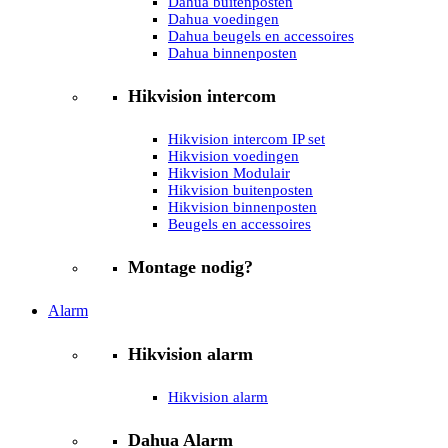
Dahua buitenposten
Dahua voedingen
Dahua beugels en accessoires
Dahua binnenposten
Hikvision intercom
Hikvision intercom IP set
Hikvision voedingen
Hikvision Modulair
Hikvision buitenposten
Hikvision binnenposten
Beugels en accessoires
Montage nodig?
Alarm
Hikvision alarm
Hikvision alarm
Dahua Alarm