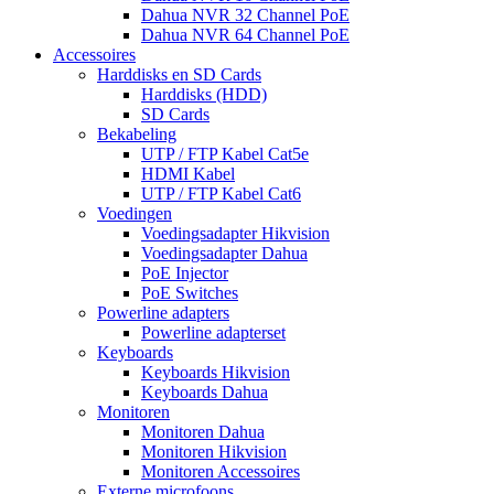
Dahua NVR 32 Channel PoE
Dahua NVR 64 Channel PoE
Accessoires
Harddisks en SD Cards
Harddisks (HDD)
SD Cards
Bekabeling
UTP / FTP Kabel Cat5e
HDMI Kabel
UTP / FTP Kabel Cat6
Voedingen
Voedingsadapter Hikvision
Voedingsadapter Dahua
PoE Injector
PoE Switches
Powerline adapters
Powerline adapterset
Keyboards
Keyboards Hikvision
Keyboards Dahua
Monitoren
Monitoren Dahua
Monitoren Hikvision
Monitoren Accessoires
Externe microfoons