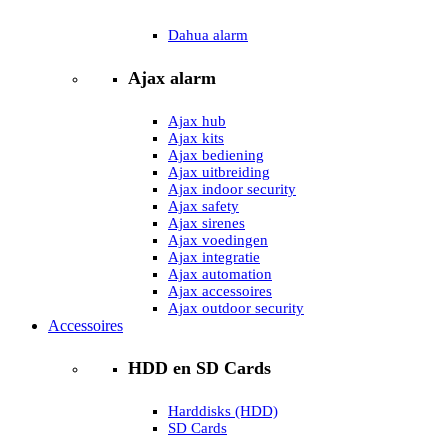
Dahua alarm
Ajax alarm
Ajax hub
Ajax kits
Ajax bediening
Ajax uitbreiding
Ajax indoor security
Ajax safety
Ajax sirenes
Ajax voedingen
Ajax integratie
Ajax automation
Ajax accessoires
Ajax outdoor security
Accessoires
HDD en SD Cards
Harddisks (HDD)
SD Cards