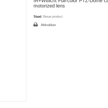
IR+Witlicht Full-color PTZ-Dome 
motorized lens
Staat:
Nieuw product
Afdrukken