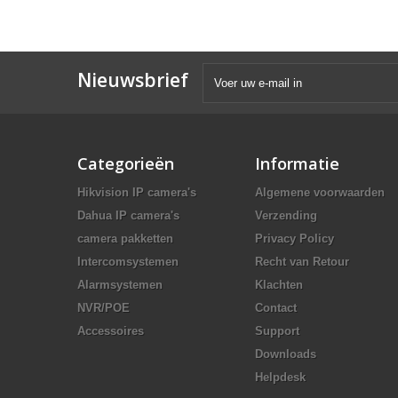
Nieuwsbrief
Categorieën
Informatie
Hikvision IP camera's
Algemene voorwaarden
Dahua IP camera's
Verzending
camera pakketten
Privacy Policy
Intercomsystemen
Recht van Retour
Alarmsystemen
Klachten
NVR/POE
Contact
Accessoires
Support
Downloads
Helpdesk