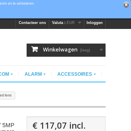
eren en te verbeteren.
Contacteer ons
Valuta :
EUR
Inloggen
Winkelwagen
(leeg)
RCOM
ALARM
ACCESSOIRES
ed lens
€ 117,07
incl.
V 5MP