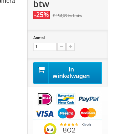
camera
btw
-25%
€ 156,09
incl. btw
Aantal
In
winkelwagen