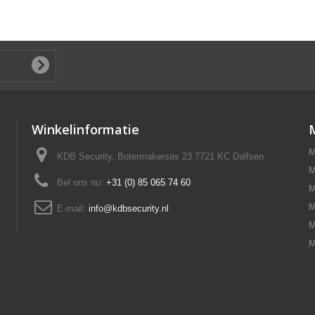
Winkelinformatie
M
KDB Security, Botermakerses 23 7721 KC Dalfsen
M
Bel ons nu:
+31 (0) 85 065 74 60
M
M
E-mail:
info@kdbsecurity.nl
M
M