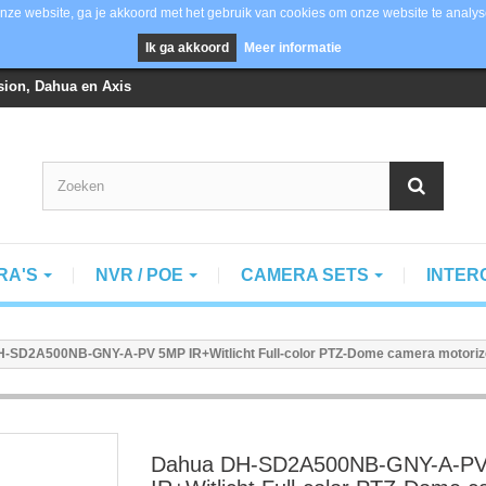
nze website, ga je akkoord met het gebruik van cookies om onze website te analys
Ik ga akkoord
Meer informatie
vision, Dahua en Axis
RA'S
NVR / POE
CAMERA SETS
INTE
-SD2A500NB-GNY-A-PV 5MP IR+Witlicht Full-color PTZ-Dome camera motoriz
Dahua DH-SD2A500NB-GNY-A-P