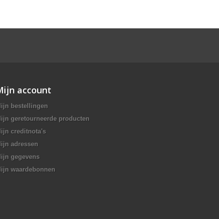
Mijn account
ijn bestellingen
ijn geretourneerde producten
ijn creditnota's
ijn adressen
ijn gegevens
ijn waardebonnen