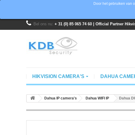
Door het gebruiken van o
Bel ons nu:
+ 31 (0) 85 065 74 60 | Official Partner Hik
HIKVISION CAMERA'S
DAHUA CAME
Dahua IP camera's
Dahua WIFI IP
Dahua DH