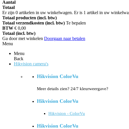
Aantal
Totaal
Er zijn
0
artikelen in uw winkelwagen.
Er is 1 artikel in uw winkelw
Totaal producten (incl. btw)
Totaal verzendkosten (incl. btw)
Te bepalen
BTW
€ 0,00
Totaal (incl. btw)
Ga door met winkelen
Doorgaan naar betalen
Menu
Menu
Back
Hikvision camera's
Hikvision ColorVu
Meer details zien? 24/7 kleurweergave?
Hikvision ColorVu
Hikvision - ColorVu
Hikvision ColorVu