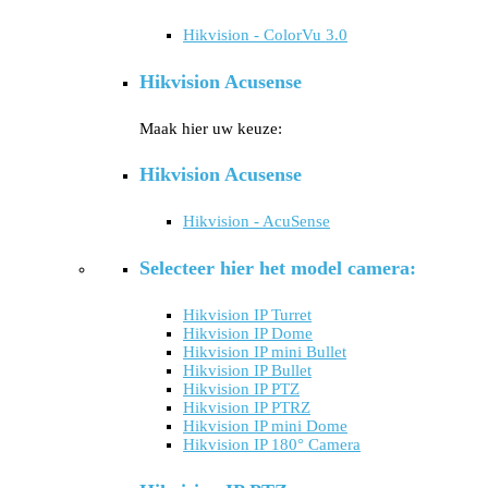
Hikvision - ColorVu 3.0
Hikvision Acusense
Maak hier uw keuze:
Hikvision Acusense
Hikvision - AcuSense
Selecteer hier het model camera:
Hikvision IP Turret
Hikvision IP Dome
Hikvision IP mini Bullet
Hikvision IP Bullet
Hikvision IP PTZ
Hikvision IP PTRZ
Hikvision IP mini Dome
Hikvision IP 180° Camera