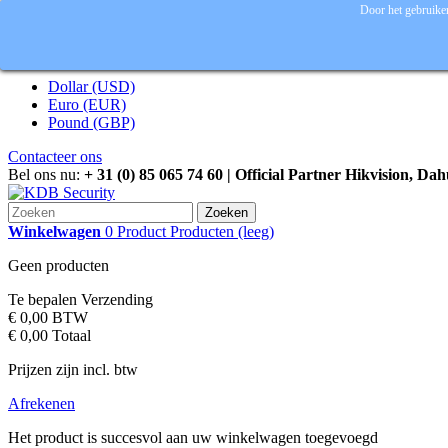
Door het gebruiken
Inloggen
Valuta :
EUR
Dollar (USD)
Euro (EUR)
Pound (GBP)
Contacteer ons
Bel ons nu:
+ 31 (0) 85 065 74 60 | Official Partner Hikvision, Da
Zoeken
Winkelwagen
0
Product
Producten
(leeg)
Geen producten
Te bepalen
Verzending
€ 0,00
BTW
€ 0,00
Totaal
Prijzen zijn incl. btw
Afrekenen
Het product is succesvol aan uw winkelwagen toegevoegd