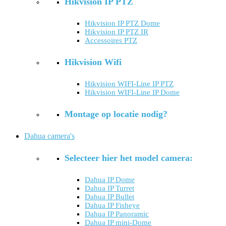
Hikvision IP PTZ
Hikvision IP PTZ Dome
Hikvision IP PTZ IR
Accessoires PTZ
Hikvision Wifi
Hikvision WIFI-Line IP PTZ
Hikvision WIFI-Line IP Dome
Montage op locatie nodig?
Dahua camera's
Selecteer hier het model camera:
Dahua IP Dome
Dahua IP Turret
Dahua IP Bullet
Dahua IP Fisheye
Dahua IP Panoramic
Dahua IP mini-Dome