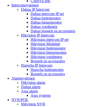
ColorVu sets
Intercomsystemen
Dahua IP Intercom
Dahua intercom IP set
Dahua buitenposten
Dahua binnenposten
Dahua voedingen
Dahua beugels en accessoires
Hikvision IP Intercom
Hikvision intercom IP set
Hikvision Modulair
Hikvision buitenposten
Hikvision binnenposten
Hikvision voedingen
Beugels en accessoires
Hanwha IP Intercom
Hanwha buitenposten
Beugels en accessoires
Alarmsystemen
Hikvision alarm
Dahua alarm
Ajax alarm
Ajax systems
NVR/POE
Hikvision NVR