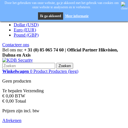
Door het gebruiken van onze website, ga je akkoord met het gebruik van cookies om
onze website te analyseren en te verbeteren.
Inloggen
Valuta :
EUR
Ik ga akkoord
Meer informatie
Dollar (USD)
Euro (EUR)
Pound (GBP)
Contacteer ons
Bel ons nu:
+ 31 (0) 85 065 74 60 | Official Partner Hikvision,
Dahua en Axis
Zoeken
Winkelwagen
0
Product
Producten
(leeg)
Geen producten
Te bepalen
Verzending
€ 0,00
BTW
€ 0,00
Totaal
Prijzen zijn incl. btw
Afrekenen