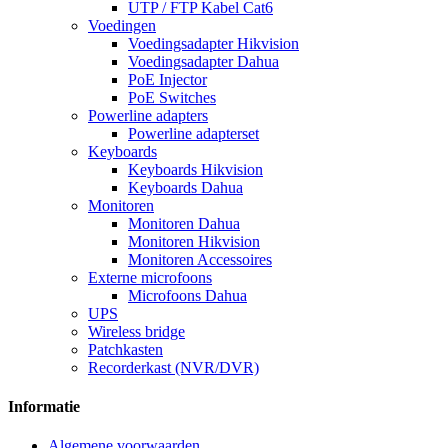
UTP / FTP Kabel Cat6
Voedingen
Voedingsadapter Hikvision
Voedingsadapter Dahua
PoE Injector
PoE Switches
Powerline adapters
Powerline adapterset
Keyboards
Keyboards Hikvision
Keyboards Dahua
Monitoren
Monitoren Dahua
Monitoren Hikvision
Monitoren Accessoires
Externe microfoons
Microfoons Dahua
UPS
Wireless bridge
Patchkasten
Recorderkast (NVR/DVR)
Informatie
Algemene voorwaarden