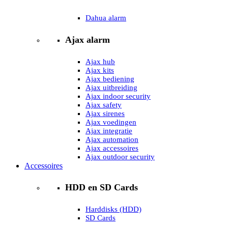
Dahua alarm
Ajax alarm
Ajax hub
Ajax kits
Ajax bediening
Ajax uitbreiding
Ajax indoor security
Ajax safety
Ajax sirenes
Ajax voedingen
Ajax integratie
Ajax automation
Ajax accessoires
Ajax outdoor security
Accessoires
HDD en SD Cards
Harddisks (HDD)
SD Cards