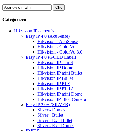
Oké
Categorieën
Hikvision IP camera's
Easy IP 4.0 (AcuSense)
Hikvision - AcuSense
Hikvision - ColorVu
Hikvision - ColorVu 3.0
Easy IP 4.0 (GOLD Label)
Hikvision IP Turret
Hikvision IP Dome
Hikvision IP mini Bullet
Hikvision IP Bullet
Hikvision IP PTZ
Hikvision IP PTRZ
Hikvision IP mini Dome
Hikvision IP 180° Camera
Easy IP 2.0+ (SILVER)
Silver - Domes
Silver - Bullet
Silver - Exir Bullet
Silver - Exir Domes
IP PTZ