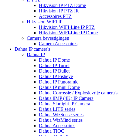
Hikvision IP PTZ Dome
Hikvision IP PTZ IR
Accessoires PTZ
Hikvision WIFI IP
Hikvision WIFI-Line IP PTZ
Hikvision WIFI-Line IP Dome
Camera bevestigingen
Camera Accessoires
Dahua IP camera's
Dahua IP
Dahua IP Dome
Dahua IP Turret
Dahua IP Bullet
Dahua IP Fisheye
Dahua IP Panoramic
Dahua IP mini-Dome
Dahua Corrossie / Explosievrije camera's
Dahua 8MP (4K) IP Camera
Dahua Starlight IP Camera
Dahua LITE series
Dahua WizSense series
Dahua WizMind series
Dahua Accessoires
Dahua TIOC