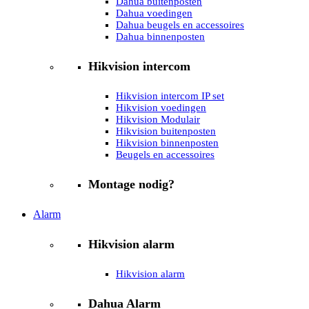
Dahua buitenposten
Dahua voedingen
Dahua beugels en accessoires
Dahua binnenposten
Hikvision intercom
Hikvision intercom IP set
Hikvision voedingen
Hikvision Modulair
Hikvision buitenposten
Hikvision binnenposten
Beugels en accessoires
Montage nodig?
Alarm
Hikvision alarm
Hikvision alarm
Dahua Alarm