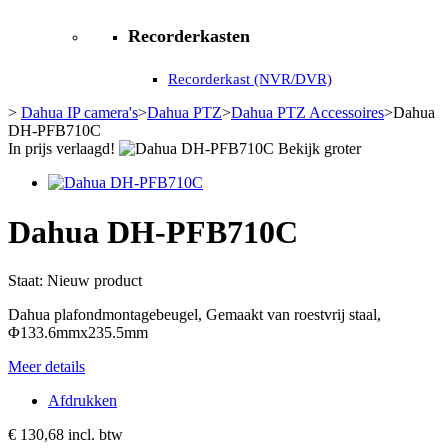
Recorderkasten
Recorderkast (NVR/DVR)
>
Dahua IP camera's
>
Dahua PTZ
>
Dahua PTZ Accessoires
>
Dahua
DH-PFB710C
In prijs verlaagd!
Bekijk groter
Dahua DH-PFB710C
Staat:
Nieuw product
Dahua plafondmontagebeugel, Gemaakt van roestvrij staal,
Φ133.6mmx235.5mm
Meer details
Afdrukken
€ 130,68
incl. btw