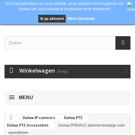
Door het gebruiken van onze website, ga je akkoord met het gebruik van
Contacteer ons
Inloggen
EUR
cookies om onze website te analyseren en te verbeteren.
Ik ga akkoord
Meer informatie
Winkelwagen
(leeg)
MENU
Dahua IP camera's
Dahua PTZ
Dahua PTZ Accessoires
Dahua PFB301C plafond montage voor
speeddome