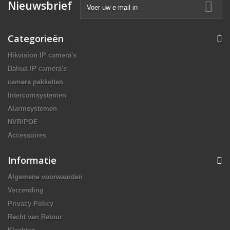
Nieuwsbrief
Categorieën
Hikvision IP camera's
Dahua IP camera's
camera pakketten
Intercomsystemen
Alarmsystemen
NVR/POE
Accessoires
Informatie
Algemene voorwaarden
Verzending
Privacy Policy
Recht van Retour