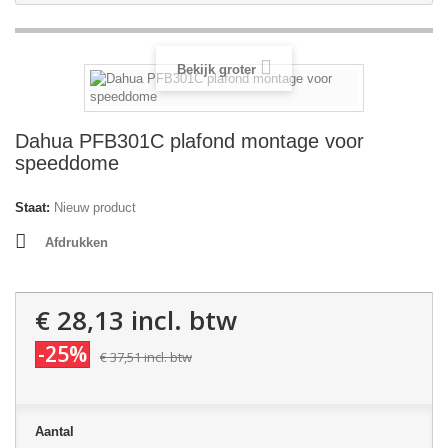
Bekijk groter
Dahua PFB301C plafond montage voor
speeddome
Staat:
Nieuw product
Afdrukken
€ 28,13
incl. btw
-25%
€ 37,51
incl. btw
Aantal