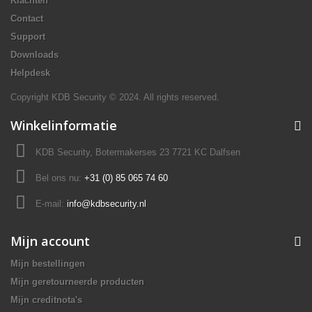
Klachten
Contact
Support
Downloads
Helpdesk
Copyright KDB Security © 2024. All rights reserved.
Winkelinformatie
KDB Security, Botermakerses 23 7721 KC Dalfsen
Bel ons nu:
+31 (0) 85 065 74 60
E-mail:
info@kdbsecurity.nl
Mijn account
Mijn bestellingen
Mijn geretourneerde producten
Mijn creditnota's