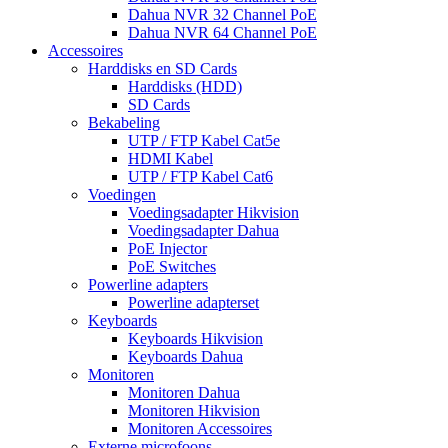
Dahua NVR 32 Channel PoE
Dahua NVR 64 Channel PoE
Accessoires
Harddisks en SD Cards
Harddisks (HDD)
SD Cards
Bekabeling
UTP / FTP Kabel Cat5e
HDMI Kabel
UTP / FTP Kabel Cat6
Voedingen
Voedingsadapter Hikvision
Voedingsadapter Dahua
PoE Injector
PoE Switches
Powerline adapters
Powerline adapterset
Keyboards
Keyboards Hikvision
Keyboards Dahua
Monitoren
Monitoren Dahua
Monitoren Hikvision
Monitoren Accessoires
Externe microfoons