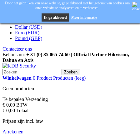
Door het gebruiken van onze website, ga je akkoord met het gebruik van cookies om
onze website te analyseren en te verbeteren.
Inloggen
Valuta :
EUR
Ik ga akkoord
Meer informatie
Dollar (USD)
Euro (EUR)
Pound (GBP)
Contacteer ons
Bel ons nu:
+ 31 (0) 85 065 74 60 | Official Partner Hikvision,
Dahua en Axis
Zoeken
Winkelwagen
0
Product
Producten
(leeg)
Geen producten
Te bepalen
Verzending
€ 0,00
BTW
€ 0,00
Totaal
Prijzen zijn incl. btw
Afrekenen