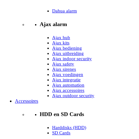
Dahua alarm
Ajax alarm
Ajax hub
Ajax kits
Ajax bediening
Ajax uitbreiding
Ajax indoor security
Ajax safety
Ajax sirenes
Ajax voedingen
Ajax integratie
Ajax automation
Ajax accessoires
Ajax outdoor security
Accessoires
HDD en SD Cards
Harddisks (HDD)
SD Cards