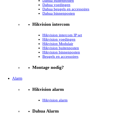
Dahua buitenposten
Dahua voedingen
Dahua beugels en accessoires
Dahua binnenposten
Hikvision intercom
Hikvision intercom IP set
Hikvision voedingen
Hikvision Modulair
Hikvision buitenposten
Hikvision binnenposten
Beugels en accessoires
Montage nodig?
Alarm
Hikvision alarm
Hikvision alarm
Dahua Alarm