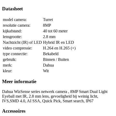
Datasheet
model camera:
Turret
resolutie camera:
8MP
kijkafstand:
40 tot 60 meter
lensgrootte:
2.8 mm
Nachtzicht (IR) of LED
Hybrid IR en LED
video compressie:
H.264 en H.265 (+)
type connectie:
Bekabeld
gebruik:
Binnen / Buiten
merk:
Dahua
kleur:
Wit
Meer informatie
Dahua WizSense series netwerk camera , 8MP Smart Dual Light
Eyeball met IR, 2.8 mm lens, gevoeligheid bij weinig licht,
IVS,SMD 4.0, AI SSA, Quick Pick, Smart search, IP67
Accessoires