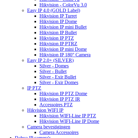
Hikvision - ColorVu 3.0
Easy IP 4.0 (GOLD Label)
Hikvision IP Turret
Hikvision IP Dome
Hikvision IP mini Bullet
Hikvision IP Bullet
Hikvision IP PTZ
Hikvision IP PTRZ
Hikvision IP mini Dome
Hikvision IP 180° Camera
Easy IP 2.0+ (SILVER)
Silver - Domes
Silver - Bullet
Silver - Exir Bullet
Silver - Exir Domes
IP PTZ
Hikvision IP PTZ Dome
Hikvision IP PTZ IR
Accessoires PTZ
Hikvision WIFI IP
Hikvision WIFI-Line IP PTZ
Hikvision WIFI-Line IP Dome
Camera bevestigingen
Camera Accessoires
Dahua IP camera's