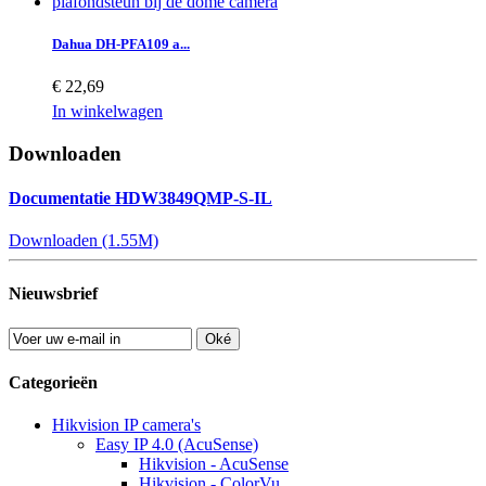
Dahua DH-PFA109 a...
€ 22,69
In winkelwagen
Downloaden
Documentatie HDW3849QMP-S-IL
Downloaden (1.55M)
Nieuwsbrief
Oké
Categorieën
Hikvision IP camera's
Easy IP 4.0 (AcuSense)
Hikvision - AcuSense
Hikvision - ColorVu