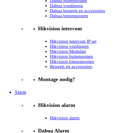
Dahua buitenposten
Dahua voedingen
Dahua beugels en accessoires
Dahua binnenposten
Hikvision intercom
Hikvision intercom IP set
Hikvision voedingen
Hikvision Modulair
Hikvision buitenposten
Hikvision binnenposten
Beugels en accessoires
Montage nodig?
Alarm
Hikvision alarm
Hikvision alarm
Dahua Alarm