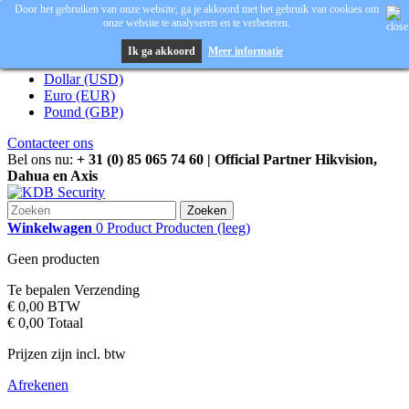
Door het gebruiken van onze website, ga je akkoord met het gebruik van cookies om
onze website te analyseren en te verbeteren.
Inloggen
Valuta :
EUR
Ik ga akkoord
Meer informatie
Dollar (USD)
Euro (EUR)
Pound (GBP)
Contacteer ons
Bel ons nu:
+ 31 (0) 85 065 74 60 | Official Partner Hikvision,
Dahua en Axis
Zoeken
Winkelwagen
0
Product
Producten
(leeg)
Geen producten
Te bepalen
Verzending
€ 0,00
BTW
€ 0,00
Totaal
Prijzen zijn incl. btw
Afrekenen