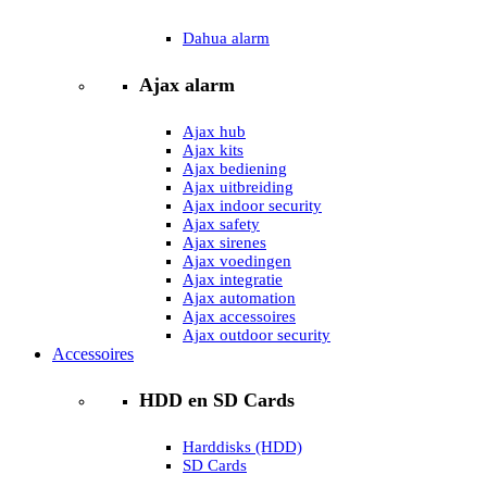
Dahua alarm
Ajax alarm
Ajax hub
Ajax kits
Ajax bediening
Ajax uitbreiding
Ajax indoor security
Ajax safety
Ajax sirenes
Ajax voedingen
Ajax integratie
Ajax automation
Ajax accessoires
Ajax outdoor security
Accessoires
HDD en SD Cards
Harddisks (HDD)
SD Cards