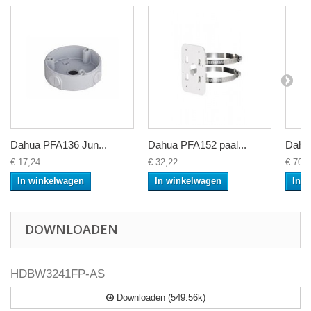
Dahua PFA136 Jun...
Dahua PFA152 paal...
Dahu
€ 17,24
€ 32,22
€ 70,7
In winkelwagen
In winkelwagen
In 
DOWNLOADEN
HDBW3241FP-AS
Downloaden (549.56k)