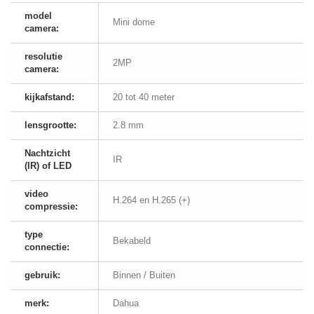
model
Mini dome
camera:
resolutie
2MP
camera:
kijkafstand:
20 tot 40 meter
lensgrootte:
2.8 mm
Nachtzicht
IR
(IR) of LED
video
H.264 en H.265 (+)
compressie:
type
Bekabeld
connectie:
gebruik:
Binnen / Buiten
merk:
Dahua