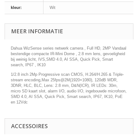
kleur:
Wit
MEER INFORMATIE
Dahua WizSense series netwerk camera , Full HD, 2MP Vandaal
bestendige compacte IR-Mini Dome , 2.8 mm lens, gevoeligheid
bij weinig licht, IVS,SMD 4.0, AI SSA, Quick Pick, Smart
search, IP67 , IK10
1/2.8 inch 2Mp Progressive scan CMOS, H.264/H.265 & Triple-
stream encoding,Max 25fps@2M(1920×1080), 120dB WDR,
3DNR, HLC, BLC, Lens: 2.8 mm, D&N(ICR), IR LEDs: 30m,
micro SD kaart slot, alarm I/O, audio I/O, ingebouwde microfoon,
SMD 4.0, AI SSA, Quick Pick, Smart search, IP67, IK10, PoE
en 12Vdc
ACCESSOIRES