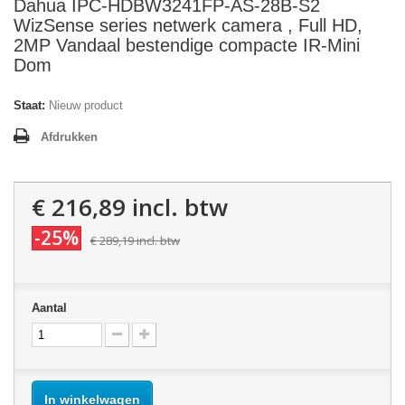
Dahua IPC-HDBW3241FP-AS-28B-S2
WizSense series netwerk camera , Full HD,
2MP Vandaal bestendige compacte IR-Mini
Dom
Staat:
Nieuw product
Afdrukken
€ 216,89
incl. btw
-25%
€ 289,19
incl. btw
Aantal
In winkelwagen