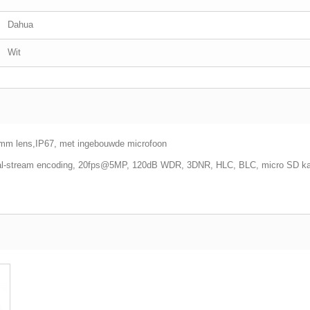
Dahua
Wit
mm lens,IP67, met ingebouwde microfoon
al-stream encoding, 20fps@5MP, 120dB WDR, 3DNR, HLC, BLC, micro SD kaa