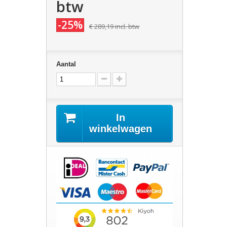
btw
-25%
€ 289,19
incl. btw
Aantal
In
winkelwagen