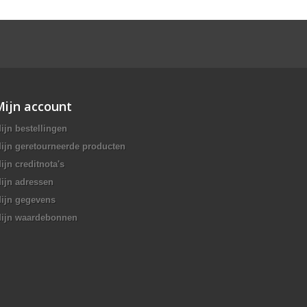
Mijn account
ijn bestellingen
ijn geretourneerde producten
ijn creditnota's
ijn adressen
ijn gegevens
ijn waardebonnen