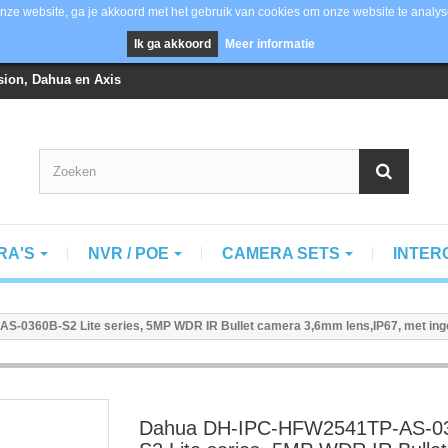
nze website, ga je akkoord met het gebruik van cookies om onze website te analys
Ik ga akkoord
Meer informatie
vision, Dahua en Axis
RA'S
NVR / POE
CAMERA SETS
INTE
-0360B-S2 Lite series, 5MP WDR IR Bullet camera 3,6mm lens,IP67, met in
Dahua DH-IPC-HFW2541TP-AS-0