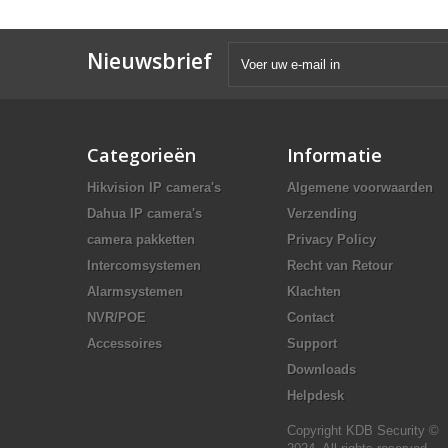
Nieuwsbrief
Categorieën
Informatie
Hikvision IP camera's
Algemene voorwaarden
Dahua IP camera's
Verzending
camera pakketten
Privacy Policy
Intercomsystemen
Recht van Retour
Alarmsystemen
Klachten
NVR/POE
Contact
Accessoires
Support
Downloads
Helpdesk
Copyright KDB Security ©