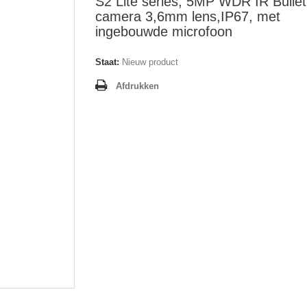
S2 Lite series, 5MP WDR IR Bullet
camera 3,6mm lens,IP67, met
ingebouwde microfoon
Staat:
Nieuw product
Afdrukken