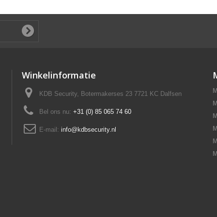
Winkelinformatie
M
KDB Security, Botermakerses 23 7721 KC Dalfsen
M
Bel ons nu:
+31 (0) 85 065 74 60
M
M
E-mail:
info@kdbsecurity.nl
M
M