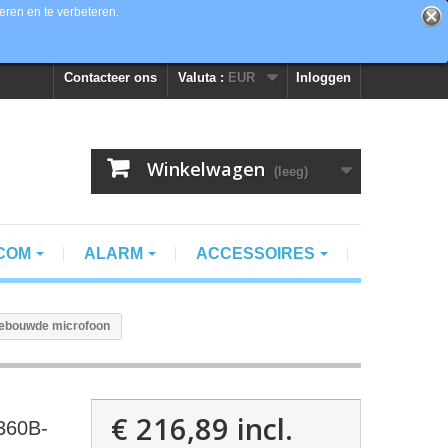
eren en te verbeteren.
Contacteer ons
Valuta :
EUR
Inloggen
Winkelwagen
(leeg)
RCOM
ALARM
ACCESSOIRES
gebouwde microfoon
€ 216,89
incl.
360B-