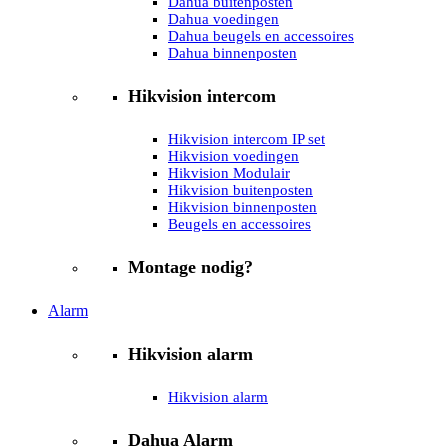
Dahua buitenposten
Dahua voedingen
Dahua beugels en accessoires
Dahua binnenposten
Hikvision intercom
Hikvision intercom IP set
Hikvision voedingen
Hikvision Modulair
Hikvision buitenposten
Hikvision binnenposten
Beugels en accessoires
Montage nodig?
Alarm
Hikvision alarm
Hikvision alarm
Dahua Alarm