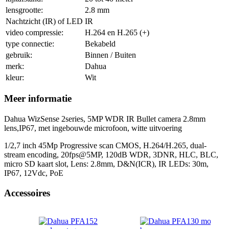
lensgrootte:
2.8 mm
Nachtzicht (IR) of LED
IR
video compressie:
H.264 en H.265 (+)
type connectie:
Bekabeld
gebruik:
Binnen / Buiten
merk:
Dahua
kleur:
Wit
Meer informatie
Dahua WizSense 2series, 5MP WDR IR Bullet camera 2.8mm
lens,IP67, met ingebouwde microfoon, witte uitvoering
1/2,7 inch 45Mp Progressive scan CMOS, H.264/H.265, dual-
stream encoding, 20fps@5MP, 120dB WDR, 3DNR, HLC, BLC,
micro SD kaart slot, Lens: 2.8mm, D&N(ICR), IR LEDs: 30m,
IP67, 12Vdc, PoE
Accessoires