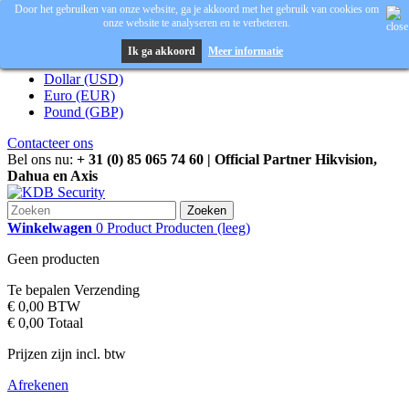
Door het gebruiken van onze website, ga je akkoord met het gebruik van cookies om
onze website te analyseren en te verbeteren.
Inloggen
Valuta :
EUR
Ik ga akkoord
Meer informatie
Dollar (USD)
Euro (EUR)
Pound (GBP)
Contacteer ons
Bel ons nu:
+ 31 (0) 85 065 74 60 | Official Partner Hikvision,
Dahua en Axis
Zoeken
Winkelwagen
0
Product
Producten
(leeg)
Geen producten
Te bepalen
Verzending
€ 0,00
BTW
€ 0,00
Totaal
Prijzen zijn incl. btw
Afrekenen