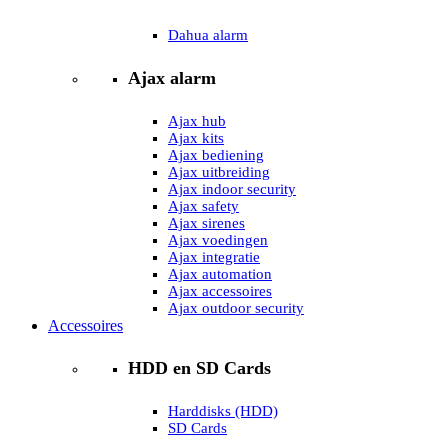
Dahua alarm
Ajax alarm
Ajax hub
Ajax kits
Ajax bediening
Ajax uitbreiding
Ajax indoor security
Ajax safety
Ajax sirenes
Ajax voedingen
Ajax integratie
Ajax automation
Ajax accessoires
Ajax outdoor security
Accessoires
HDD en SD Cards
Harddisks (HDD)
SD Cards