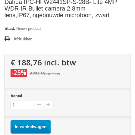
Dahua IPC-HFW2441SP-S-28B- Lite 4MP
WDR IR Bullet camera 2.8mm
lens,IP67,ingebouwde microfoon, zwart
Staat:
Nieuw product
Afdrukken
€ 188,76
incl. btw
-25%
€ 251,68
incl. btw
Aantal
In winkelwagen