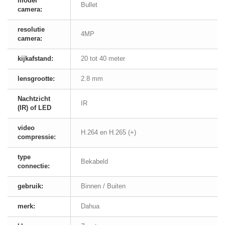
model
Bullet
camera:
resolutie
4MP
camera:
kijkafstand:
20 tot 40 meter
lensgrootte:
2.8 mm
Nachtzicht
IR
(IR) of LED
video
H.264 en H.265 (+)
compressie:
type
Bekabeld
connectie:
gebruik:
Binnen / Buiten
merk:
Dahua