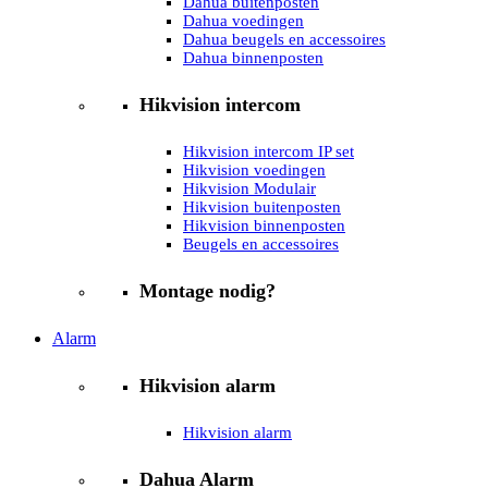
Dahua buitenposten
Dahua voedingen
Dahua beugels en accessoires
Dahua binnenposten
Hikvision intercom
Hikvision intercom IP set
Hikvision voedingen
Hikvision Modulair
Hikvision buitenposten
Hikvision binnenposten
Beugels en accessoires
Montage nodig?
Alarm
Hikvision alarm
Hikvision alarm
Dahua Alarm