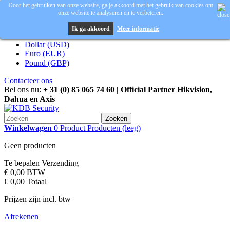
Door het gebruiken van onze website, ga je akkoord met het gebruik van cookies om
onze website te analyseren en te verbeteren.
Inloggen
Valuta :
EUR
Ik ga akkoord
Meer informatie
Dollar (USD)
Euro (EUR)
Pound (GBP)
Contacteer ons
Bel ons nu:
+ 31 (0) 85 065 74 60 | Official Partner Hikvision,
Dahua en Axis
Zoeken
Winkelwagen
0
Product
Producten
(leeg)
Geen producten
Te bepalen
Verzending
€ 0,00
BTW
€ 0,00
Totaal
Prijzen zijn incl. btw
Afrekenen