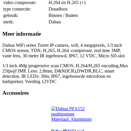
video compressie:
H.264 en H.265 (+)
type connectie:
Draadloos
gebruik:
Binnen / Buiten
merk:
Dahua
Meer informatie
Dahua WiFi series Turret IP-camera, wifi, 4 megapixels, 1/3 inch
CMOS sensor, TDN, H,265, H.264 -compressie, real time 3MP,
vaste lens, 30 meter IR ingebouwd, IP67, 12 VDC, Micro SD-slot
1/3 inch 4Mp progressive scan CMOS, H.264/H,265 encoding,Max
25fps@3MP, Lens: 2,8mm, D&N(ICR),DWDR,BLC, smart
detection, IR LEDs: 30m, IP67, ingebouwde microfoon en
luidspreker, Voeding 12VDC
Accessoires
Materiaal: Aluminium...
Dahua PFA152 paal...