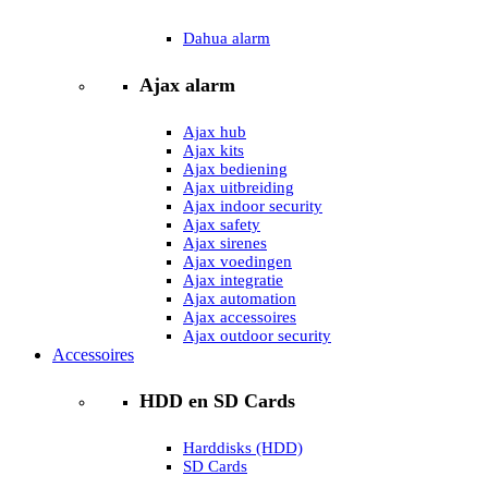
Dahua alarm
Ajax alarm
Ajax hub
Ajax kits
Ajax bediening
Ajax uitbreiding
Ajax indoor security
Ajax safety
Ajax sirenes
Ajax voedingen
Ajax integratie
Ajax automation
Ajax accessoires
Ajax outdoor security
Accessoires
HDD en SD Cards
Harddisks (HDD)
SD Cards