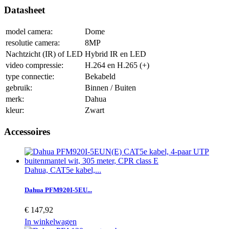
Datasheet
model camera:
Dome
resolutie camera:
8MP
Nachtzicht (IR) of LED
Hybrid IR en LED
video compressie:
H.264 en H.265 (+)
type connectie:
Bekabeld
gebruik:
Binnen / Buiten
merk:
Dahua
kleur:
Zwart
Accessoires
Dahua, CAT5e kabel,...
Dahua PFM920I-5EU...
€ 147,92
In winkelwagen