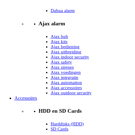
Dahua alarm
Ajax alarm
Ajax hub
Ajax kits
Ajax bediening
Ajax uitbreiding
Ajax indoor security
Ajax safety
Ajax sirenes
Ajax voedingen
Ajax integratie
Ajax automation
Ajax accessoires
Ajax outdoor security
Accessoires
HDD en SD Cards
Harddisks (HDD)
SD Cards