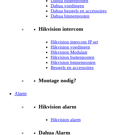
Dahua buitenposten
Dahua voedingen
Dahua beugels en accessoires
Dahua binnenposten
Hikvision intercom
Hikvision intercom IP set
Hikvision voedingen
Hikvision Modulair
Hikvision buitenposten
Hikvision binnenposten
Beugels en accessoires
Montage nodig?
Alarm
Hikvision alarm
Hikvision alarm
Dahua Alarm