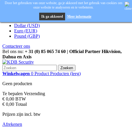
Door het gebruiken van onze website, ga je akkoord met het gebruik van cookies om
onze website te analyseren en te verbeteren.
Inloggen
Valuta :
EUR
Ik ga akkoord
Meer informatie
Dollar (USD)
Euro (EUR)
Pound (GBP)
Contacteer ons
Bel ons nu:
+ 31 (0) 85 065 74 60 | Official Partner Hikvision,
Dahua en Axis
Zoeken
Winkelwagen
0
Product
Producten
(leeg)
Geen producten
Te bepalen
Verzending
€ 0,00
BTW
€ 0,00
Totaal
Prijzen zijn incl. btw
Afrekenen