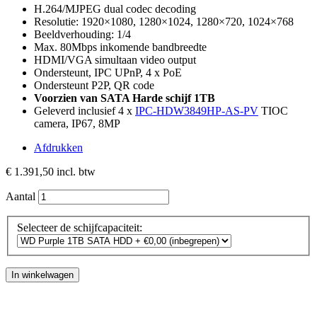
H.264/MJPEG dual codec decoding
Resolutie: 1920×1080, 1280×1024, 1280×720, 1024×768
Beeldverhouding: 1/4
Max. 80Mbps inkomende bandbreedte
HDMI/VGA simultaan video output
Ondersteunt, IPC UPnP, 4 x PoE
Ondersteunt P2P, QR code
Voorzien van SATA Harde schijf 1TB
Geleverd inclusief 4 x
IPC-HDW3849HP-AS-PV
TIOC
camera, IP67, 8MP
Afdrukken
€ 1.391,50
incl. btw
Aantal
Selecteer de schijfcapaciteit:
In winkelwagen