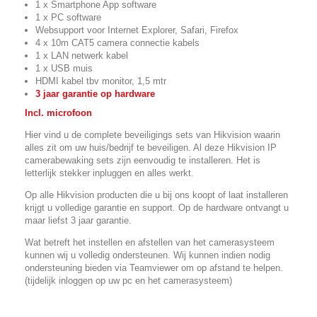
1 x Smartphone App software
1 x PC software
Websupport voor Internet Explorer, Safari, Firefox
4 x 10m CAT5 camera connectie kabels
1 x LAN netwerk kabel
1 x USB muis
HDMI kabel tbv monitor, 1,5 mtr
3 jaar garantie op hardware
Incl. microfoon
Hier vind u de complete beveiligings sets van Hikvision waarin
alles zit om uw huis/bedrijf te beveiligen. Al deze Hikvision IP
camerabewaking sets zijn eenvoudig te installeren. Het is
letterlijk stekker inpluggen en alles werkt.
Op alle Hikvision producten die u bij ons koopt of laat installeren
krijgt u volledige garantie en support. Op de hardware ontvangt u
maar liefst 3 jaar garantie.
Wat betreft het instellen en afstellen van het camerasysteem
kunnen wij u volledig ondersteunen. Wij kunnen indien nodig
ondersteuning bieden via Teamviewer om op afstand te helpen.
(tijdelijk inloggen op uw pc en het camerasysteem)