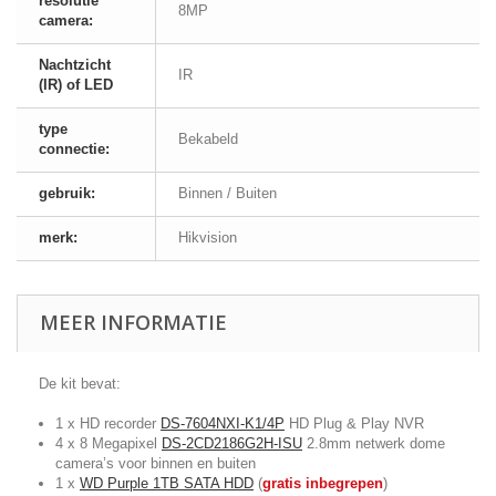
resolutie
8MP
camera:
Nachtzicht
IR
(IR) of LED
type
Bekabeld
connectie:
gebruik:
Binnen / Buiten
merk:
Hikvision
MEER INFORMATIE
De kit bevat:
1 x HD recorder
DS-7604NXI-K1/4P
HD Plug & Play NVR
4 x 8 Megapixel
DS-2CD2186G2H-ISU
2.8mm netwerk dome
camera’s voor binnen en buiten
1 x
WD Purple 1TB SATA HDD
(
gratis inbegrepen
)