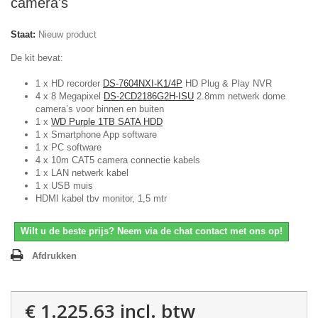
camera's
Staat:
Nieuw product
De kit bevat:
1 x HD recorder
DS-7604NXI-K1/4P
HD Plug & Play NVR
4 x 8 Megapixel
DS-2CD2186G2H-ISU
2.8mm netwerk dome
camera’s voor binnen en buiten
1 x
WD Purple 1TB SATA HDD
1 x Smartphone App software
1 x PC software
4 x 10m CAT5 camera connectie kabels
1 x LAN netwerk kabel
1 x USB muis
HDMI kabel tbv monitor, 1,5 mtr
Wilt u de beste prijs? Neem via de chat contact met ons op!
Afdrukken
€ 1.225,63
incl. btw