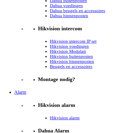
Dahua buitenposten
Dahua voedingen
Dahua beugels en accessoires
Dahua binnenposten
Hikvision intercom
Hikvision intercom IP set
Hikvision voedingen
Hikvision Modulair
Hikvision buitenposten
Hikvision binnenposten
Beugels en accessoires
Montage nodig?
Alarm
Hikvision alarm
Hikvision alarm
Dahua Alarm