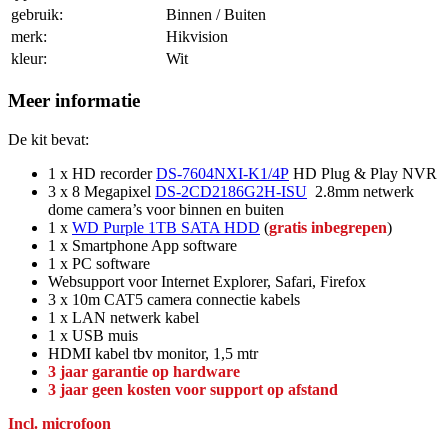
gebruik:
Binnen / Buiten
merk:
Hikvision
kleur:
Wit
Meer informatie
De kit bevat:
1 x HD recorder
DS-7604NXI-K1/4P
HD Plug & Play NVR
3 x 8 Megapixel
DS-2CD2186G2H-ISU
2.8mm netwerk
dome camera’s voor binnen en buiten
1 x
WD Purple 1TB SATA HDD
(
gratis inbegrepen
)
1 x Smartphone App software
1 x PC software
Websupport voor Internet Explorer, Safari, Firefox
3 x 10m CAT5 camera connectie kabels
1 x LAN netwerk kabel
1 x USB muis
HDMI kabel tbv monitor, 1,5 mtr
3 jaar garantie op hardware
3 jaar geen kosten voor support op afstand
Incl. microfoon