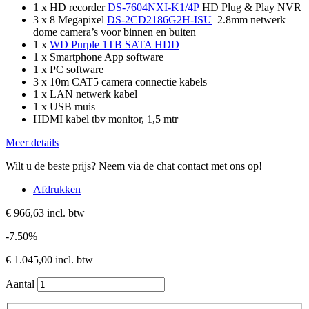
1 x HD recorder
DS-7604NXI-K1/4P
HD Plug & Play NVR
3 x 8 Megapixel
DS-2CD2186G2H-ISU
2.8mm netwerk
dome camera’s voor binnen en buiten
1 x
WD Purple 1TB SATA HDD
1 x Smartphone App software
1 x PC software
3 x 10m CAT5 camera connectie kabels
1 x LAN netwerk kabel
1 x USB muis
HDMI kabel tbv monitor, 1,5 mtr
Meer details
Wilt u de beste prijs? Neem via de chat contact met ons op!
Afdrukken
€ 966,63
incl. btw
-7.50%
€ 1.045,00
incl. btw
Aantal