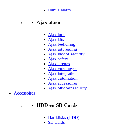
Dahua alarm
Ajax alarm
Ajax hub
Ajax kits
Ajax bediening
Ajax uitbreiding
Ajax indoor security
Ajax safety
Ajax sirenes
Ajax voedingen
Ajax integratie
Ajax automation
Ajax accessoires
Ajax outdoor security
Accessoires
HDD en SD Cards
Harddisks (HDD)
SD Cards