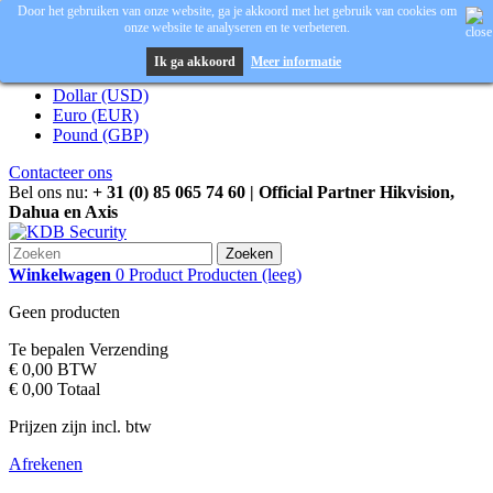
Door het gebruiken van onze website, ga je akkoord met het gebruik van cookies om
onze website te analyseren en te verbeteren.
Inloggen
Valuta :
EUR
Ik ga akkoord
Meer informatie
Dollar (USD)
Euro (EUR)
Pound (GBP)
Contacteer ons
Bel ons nu:
+ 31 (0) 85 065 74 60 | Official Partner Hikvision,
Dahua en Axis
Zoeken
Winkelwagen
0
Product
Producten
(leeg)
Geen producten
Te bepalen
Verzending
€ 0,00
BTW
€ 0,00
Totaal
Prijzen zijn incl. btw
Afrekenen