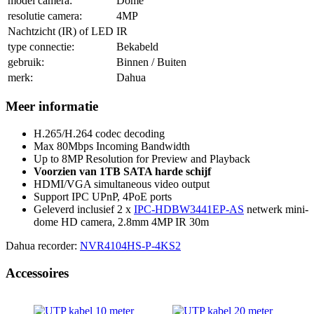
model camera:
Dome
resolutie camera:
4MP
Nachtzicht (IR) of LED
IR
type connectie:
Bekabeld
gebruik:
Binnen / Buiten
merk:
Dahua
Meer informatie
H.265/H.264 codec decoding
Max 80Mbps Incoming Bandwidth
Up to 8MP Resolution for Preview and Playback
Voorzien van 1TB SATA harde schijf
HDMI/VGA simultaneous video output
Support IPC UPnP, 4PoE ports
Geleverd inclusief 2 x
IPC-HDBW3441EP-AS
netwerk mini-
dome HD camera, 2.8mm 4MP IR 30m
Dahua recorder:
NVR4104HS-P-4KS2
Accessoires