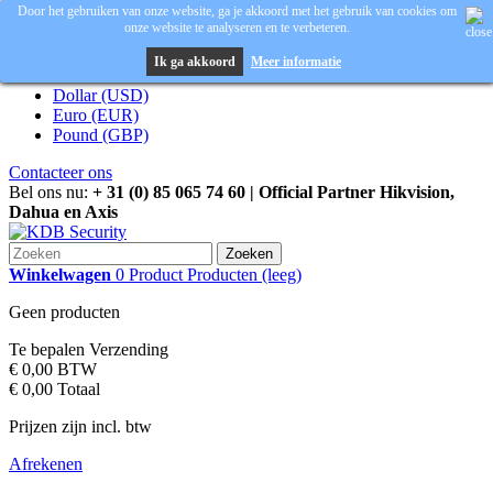
Door het gebruiken van onze website, ga je akkoord met het gebruik van cookies om
onze website te analyseren en te verbeteren.
Inloggen
Valuta :
EUR
Ik ga akkoord
Meer informatie
Dollar (USD)
Euro (EUR)
Pound (GBP)
Contacteer ons
Bel ons nu:
+ 31 (0) 85 065 74 60 | Official Partner Hikvision,
Dahua en Axis
Zoeken
Winkelwagen
0
Product
Producten
(leeg)
Geen producten
Te bepalen
Verzending
€ 0,00
BTW
€ 0,00
Totaal
Prijzen zijn incl. btw
Afrekenen