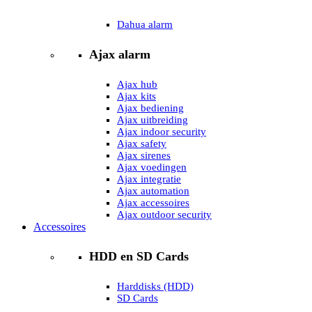
Dahua alarm
Ajax alarm
Ajax hub
Ajax kits
Ajax bediening
Ajax uitbreiding
Ajax indoor security
Ajax safety
Ajax sirenes
Ajax voedingen
Ajax integratie
Ajax automation
Ajax accessoires
Ajax outdoor security
Accessoires
HDD en SD Cards
Harddisks (HDD)
SD Cards