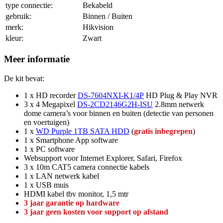
type connectie:
Bekabeld
gebruik:
Binnen / Buiten
merk:
Hikvision
kleur:
Zwart
Meer informatie
De kit bevat:
1 x HD recorder
DS-7604NXI-K1/4P
HD Plug & Play NVR
3 x 4 Megapixel
DS-2CD2146G2H-ISU
2.8mm netwerk
dome camera’s voor binnen en buiten (detectie van personen
en voertuigen)
1 x
WD Purple 1TB SATA HDD
(
gratis inbegrepen
)
1 x Smartphone App software
1 x PC software
Websupport voor Internet Explorer, Safari, Firefox
3 x 10m CAT5 camera connectie kabels
1 x LAN netwerk kabel
1 x USB muis
HDMI kabel tbv monitor, 1,5 mtr
3 jaar garantie op hardware
3 jaar geen kosten voor support op afstand